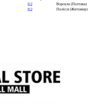
0:2
Ворскла (Полтава)
0:2
Полісся (Житомир)