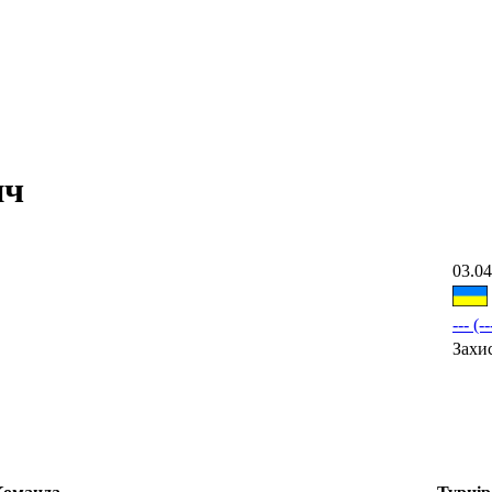
ич
03.04
--- (--
Захи