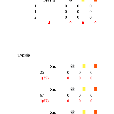
Матчі
1
0
0
0
1
0
0
0
2
0
0
0
4
0
0
0
Турнір
Хв.
25
0
0
0
1(25)
0
0
0
Хв.
67
0
0
0
1(67)
0
0
0
Хв.