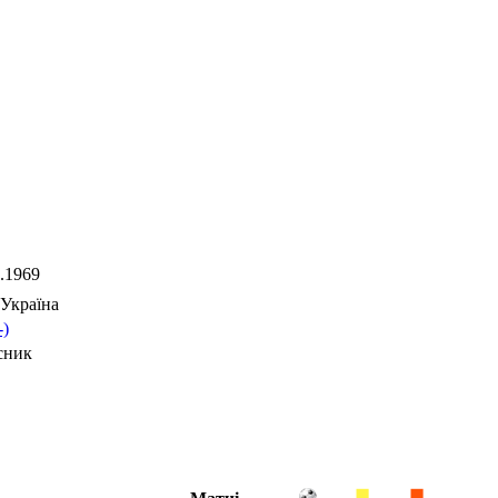
.1969
Україна
-)
сник