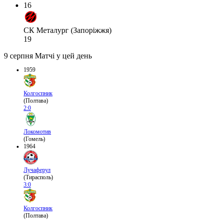
16
СК Металург (Запоріжжя)
19
9 серпня
Матчі у цей день
1959
Колгоспник
(Полтава)
2:0
Локомотив
(Гомель)
1964
Лучаферул
(Тирасполь)
3:0
Колгоспник
(Полтава)