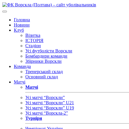
Головна
Новини
Клуб
Візитка
ІСТОРІЯ
Стадіон
Усі футболісти Ворскли
Бомбардири команди
Збірники Ворскли
Команда
Тренерський склад
Основний склад
Матчі
Матчі
Усі матчі “Ворскли”
Усі матчі “Ворскли” U21
Усі матчі “Ворскли” U19
Усі матчі “Ворскла-2”
Турніри
Чемпіонат України