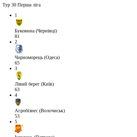
Тур 30
Перша ліга
1
Буковина (Чернівці)
81
2
Чорноморець (Одеса)
65
3
Лівий берег (Київ)
63
4
Агробізнес (Волочиськ)
53
5