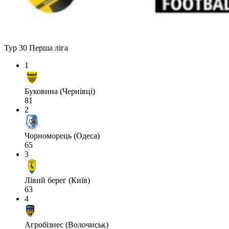
Тур 30
Перша ліга
1
Буковина (Чернівці)
81
2
Чорноморець (Одеса)
65
3
Лівий берег (Київ)
63
4
Агробізнес (Волочиськ)