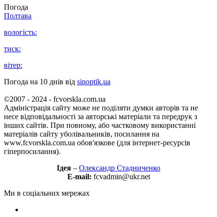
Погода
Полтава
вологість:
тиск:
вітер:
Погода на 10 днів від
sinoptik.ua
©2007 - 2024 - fcvorskla.com.ua
Адміністрація сайту може не поділяти думки авторів та не
несе відповідальності за авторські матеріали та передрук з
інших сайтів. При повному, або частковому використанні
матеріалів сайту уболівальників, посилання на
www.fcvorskla.com.ua обов'язкове (для інтернет-ресурсів
гіперпосилання).
Ідея
–
Олександр Стадниченко
E-mail:
fcvadmin@ukr.net
Ми в соціальних мережах