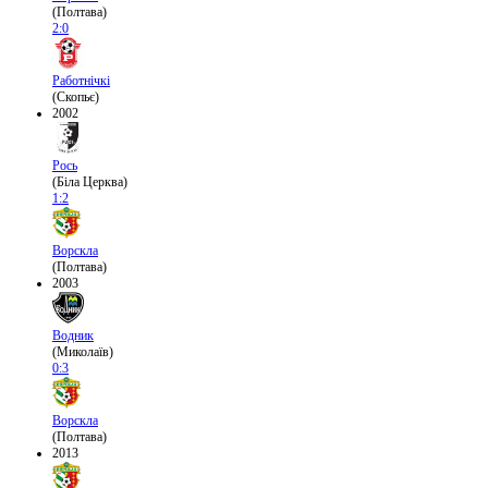
(Полтава)
2:0
Работнічкі
(Скопьє)
2002
Рось
(Біла Церква)
1:2
Ворскла
(Полтава)
2003
Водник
(Миколаїв)
0:3
Ворскла
(Полтава)
2013