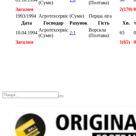
(Суми)
(Полтава)
Загалом
2(170)
0
1993/1994
Агротехсервіс (Суми)
Перша ліга
Дата
Господар
Рахунок
Гість
Хв.
Агротехсервіс
Ворскла
10.04.1994
2:1
65
0
(Суми)
(Полтава)
Загалом
1(65)
0
Загалом
3(235)
0