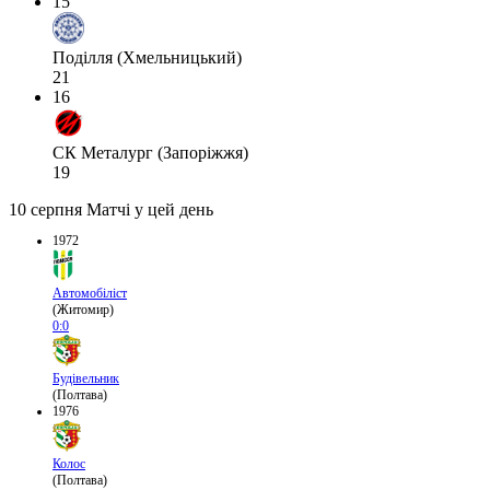
15
Поділля (Хмельницький)
21
16
СК Металург (Запоріжжя)
19
10 серпня
Матчі у цей день
1972
Автомобіліст
(Житомир)
0:0
Будівельник
(Полтава)
1976
Колос
(Полтава)