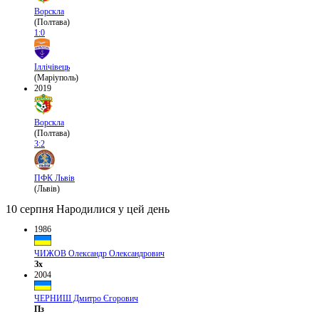
Ворскла
(Полтава)
1:0
Іллічівець
(Маріуполь)
2019
Ворскла
(Полтава)
3:2
ПФК Львів
(Львів)
10 серпня
Народилися у цей день
1986
ЧИЖОВ Олександр Олександрович
Зх
2004
ЧЕРНИШ Дмитро Єгорович
Пз