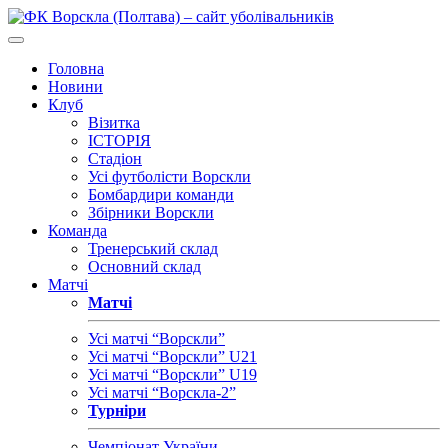
Головна
Новини
Клуб
Візитка
ІСТОРІЯ
Стадіон
Усі футболісти Ворскли
Бомбардири команди
Збірники Ворскли
Команда
Тренерський склад
Основний склад
Матчі
Матчі
Усі матчі “Ворскли”
Усі матчі “Ворскли” U21
Усі матчі “Ворскли” U19
Усі матчі “Ворскла-2”
Турніри
Чемпіонат України