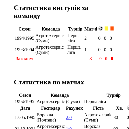
Статистика виступів за
команду
Сезон
Команда
Турнір
Матчі
Агротехсервіс
Перша
1994/1995
2
0
0
0
(Суми)
ліга
Агротехсервіс
Перша
1993/1994
1
0
0
0
(Суми)
ліга
Загалом
3
0
0
0
Статистика по матчах
Сезон
Команда
Турнір
1994/1995
Агротехсервіс (Суми)
Перша ліга
Дата
Господар
Рахунок
Гість
Хв.
Ворскла
Агротехсервіс
17.05.1995
2:0
80
0
(Полтава)
(Суми)
Агротехсервіс
Ворскла
01.10.1994
1:0
90
0