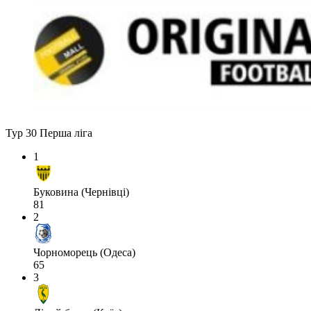
Тур 30
Перша ліга
1
Буковина (Чернівці)
81
2
Чорноморець (Одеса)
65
3