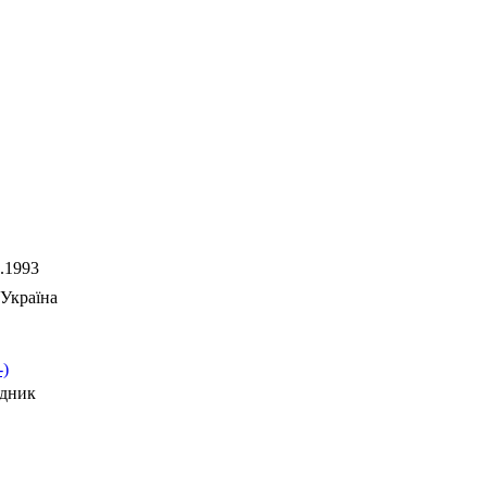
.1993
Україна
-)
дник