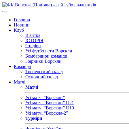
Головна
Новини
Клуб
Візитка
ІСТОРІЯ
Стадіон
Усі футболісти Ворскли
Бомбардири команди
Збірники Ворскли
Команда
Тренерський склад
Основний склад
Матчі
Матчі
Усі матчі “Ворскли”
Усі матчі “Ворскли” U21
Усі матчі “Ворскли” U19
Усі матчі “Ворскла-2”
Турніри
Чемпіонат України