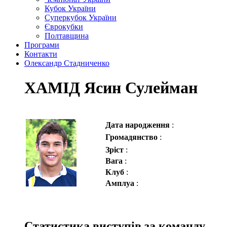
Кубок України
Суперкубок України
Єврокубки
Полтавщина
Програми
Контакти
Олександр Стадниченко
ХАМІД Ясин Сулейман
Дата народження
:
Громадянство
:
Зріст
:
Вага
:
Клуб
:
Амплуа
:
Статистика виступів за команду