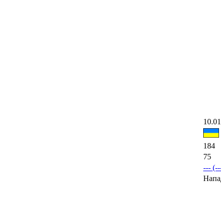
10.01
184
75
--- (--
Напа