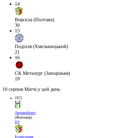
14
Ворскла (Полтава)
30
15
Поділля (Хмельницький)
21
16
СК Металург (Запоріжжя)
19
10 серпня
Матчі у цей день
1972
Автомобіліст
(Житомир)
0:0
Будівельник