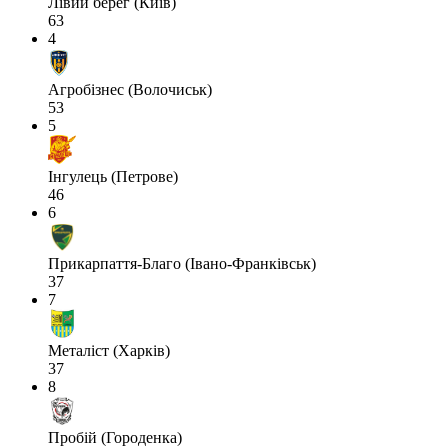
Лівий берег (Київ)
63
4
Агробізнес (Волочиськ)
53
5
Інгулець (Петрове)
46
6
Прикарпаття-Благо (Івано-Франківськ)
37
7
Металіст (Харків)
37
8
Пробій (Городенка)