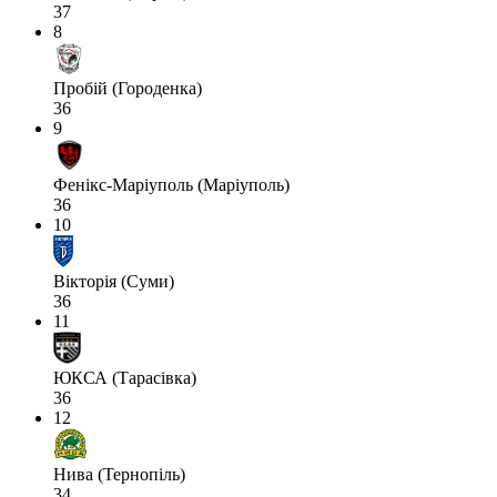
37
8
Пробій (Городенка)
36
9
Фенікс-Маріуполь (Маріуполь)
36
10
Вікторія (Суми)
36
11
ЮКСА (Тарасівка)
36
12
Нива (Тернопіль)
34