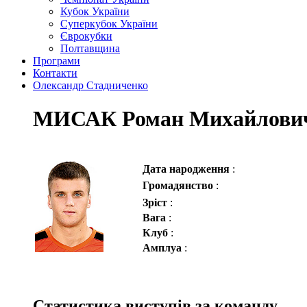
Кубок України
Суперкубок України
Єврокубки
Полтавщина
Програми
Контакти
Олександр Стадниченко
МИСАК Роман Михайлови
Дата народження
:
Громадянство
:
Зріст
:
Вага
:
Клуб
:
Амплуа
:
Статистика виступів за команду