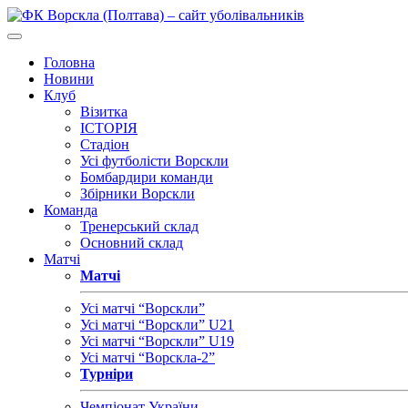
Головна
Новини
Клуб
Візитка
ІСТОРІЯ
Стадіон
Усі футболісти Ворскли
Бомбардири команди
Збірники Ворскли
Команда
Тренерський склад
Основний склад
Матчі
Матчі
Усі матчі “Ворскли”
Усі матчі “Ворскли” U21
Усі матчі “Ворскли” U19
Усі матчі “Ворскла-2”
Турніри
Чемпіонат України