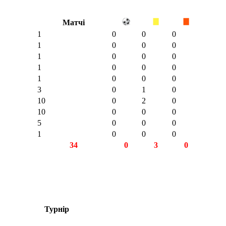
Матчі
1
0
0
0
1
0
0
0
1
0
0
0
1
0
0
0
1
0
0
0
3
0
1
0
10
0
2
0
10
0
0
0
5
0
0
0
1
0
0
0
34
0
3
0
Турнір