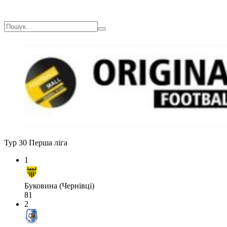
Тур 30
Перша ліга
1
Буковина (Чернівці)
81
2