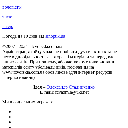
вологість:
тиск:
вітер:
Погода на 10 днів від
sinoptik.ua
©2007 - 2024 - fcvorskla.com.ua
Адміністрація сайту може не поділяти думки авторів та не
несе відповідальності за авторські матеріали та передрук з
інших сайтів. При повному, або частковому використанні
матеріалів сайту уболівальників, посилання на
www.fcvorskla.com.ua обов'язкове (для інтернет-ресурсів
гіперпосилання).
Ідея
–
Олександр Стадниченко
E-mail:
fcvadmin@ukr.net
Ми в соціальних мережах