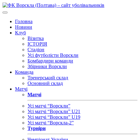
Головна
Новини
Клуб
Візитка
ІСТОРІЯ
Стадіон
Усі футболісти Ворскли
Бомбардири команди
Збірники Ворскли
Команда
Тренерський склад
Основний склад
Матчі
Матчі
Усі матчі “Ворскли”
Усі матчі “Ворскли” U21
Усі матчі “Ворскли” U19
Усі матчі “Ворскла-2”
Турніри
Чемпіонат України