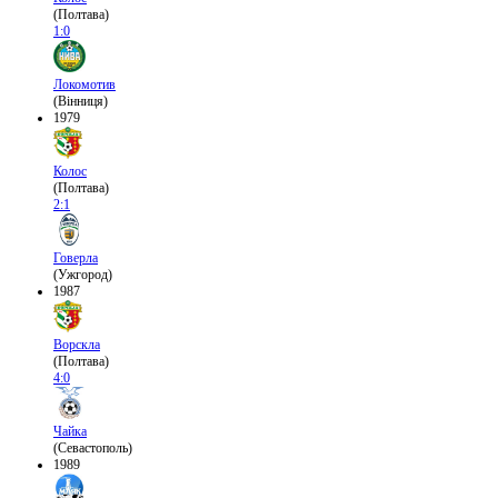
(Полтава)
1:0
Локомотив
(Вінниця)
1979
Колос
(Полтава)
2:1
Говерла
(Ужгород)
1987
Ворскла
(Полтава)
4:0
Чайка
(Севастополь)
1989