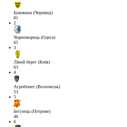
Буковина (Чернівці)
81
2
Чорноморець (Одеса)
65
3
Лівий берег (Київ)
63
4
Агробізнес (Волочиськ)
53
5
Інгулець (Петрове)
46
6