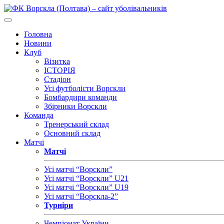
Головна
Новини
Клуб
Візитка
ІСТОРІЯ
Стадіон
Усі футболісти Ворскли
Бомбардири команди
Збірники Ворскли
Команда
Тренерський склад
Основний склад
Матчі
Матчі
Усі матчі “Ворскли”
Усі матчі “Ворскли” U21
Усі матчі “Ворскли” U19
Усі матчі “Ворскла-2”
Турніри
Чемпіонат України