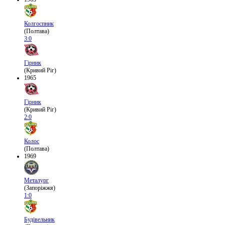
Колгоспник
(Полтава)
3:0
Гірник
(Кривий Ріг)
1965
Гірник
(Кривий Ріг)
2:0
Колос
(Полтава)
1969
Металург
(Запоріжжя)
1:0
Будівельник