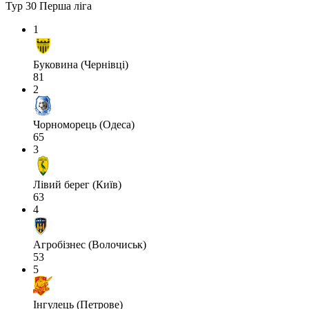
Тур 30
Перша ліга
1
Буковина (Чернівці)
81
2
Чорноморець (Одеса)
65
3
Лівий берег (Київ)
63
4
Агробізнес (Волочиськ)
53
5
Інгулець (Петрове)