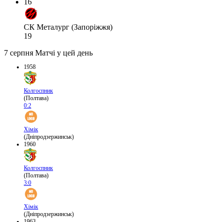
16
СК Металург (Запоріжжя)
19
7 серпня
Матчі у цей день
1958
Колгоспник
(Полтава)
0:2
Хімік
(Дніпродзержинськ)
1960
Колгоспник
(Полтава)
3:0
Хімік
(Дніпродзержинськ)
1963