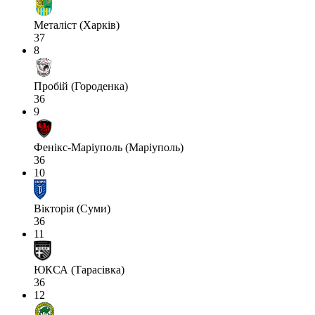
Металіст (Харків)
37
8
Пробій (Городенка)
36
9
Фенікс-Маріуполь (Маріуполь)
36
10
Вікторія (Суми)
36
11
ЮКСА (Тарасівка)
36
12