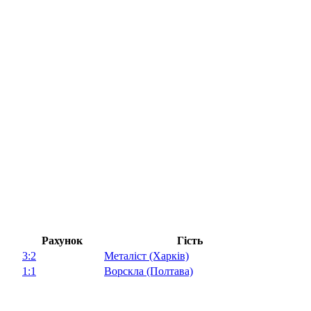
Рахунок
Гість
3:2
Металіст (Харків)
1:1
Ворскла (Полтава)