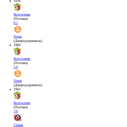
1958
Колгоспник
(Полтава)
0:2
Хімік
(Дніпродзержинськ)
1960
Колгоспник
(Полтава)
3:0
Хімік
(Дніпродзержинськ)
1963
Колгоспник
(Полтава)
3:0
Гірник