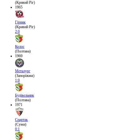
(Кривий Ріг)
1965
Гірник
(Кривий Ріг)
2:0
Колос
(Полтава)
1969
Металург
(Запоріжжя)
1:0
Будівельник
(Полтава)
1971
Спартак
(Суми)
0:1