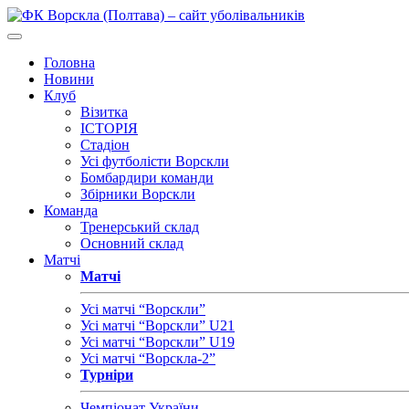
Головна
Новини
Клуб
Візитка
ІСТОРІЯ
Стадіон
Усі футболісти Ворскли
Бомбардири команди
Збірники Ворскли
Команда
Тренерський склад
Основний склад
Матчі
Матчі
Усі матчі “Ворскли”
Усі матчі “Ворскли” U21
Усі матчі “Ворскли” U19
Усі матчі “Ворскла-2”
Турніри
Чемпіонат України