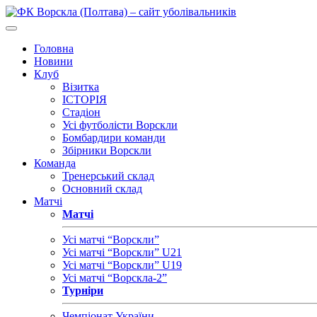
Головна
Новини
Клуб
Візитка
ІСТОРІЯ
Стадіон
Усі футболісти Ворскли
Бомбардири команди
Збірники Ворскли
Команда
Тренерський склад
Основний склад
Матчі
Матчі
Усі матчі “Ворскли”
Усі матчі “Ворскли” U21
Усі матчі “Ворскли” U19
Усі матчі “Ворскла-2”
Турніри
Чемпіонат України