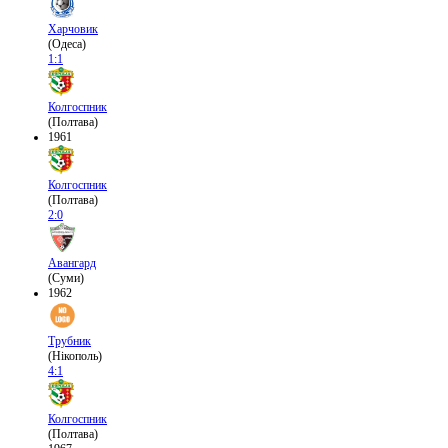
Харчовик
(Одеса)
1:1
Колгоспник
(Полтава)
1961
Колгоспник
(Полтава)
2:0
Авангард
(Суми)
1962
Трубник
(Нікополь)
4:1
Колгоспник
(Полтава)