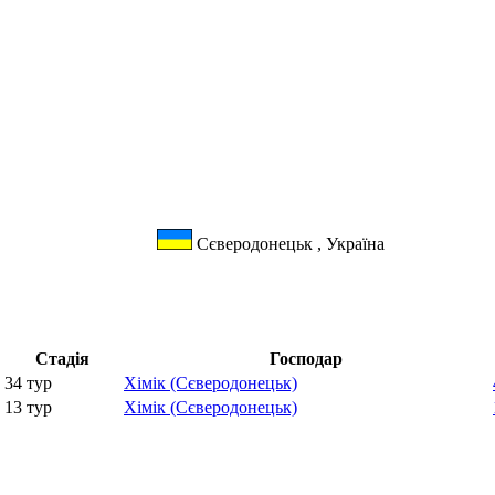
Сєверодонецьк , Україна
Стадія
Господар
34 тур
Хімік (Сєверодонецьк)
13 тур
Хімік (Сєверодонецьк)