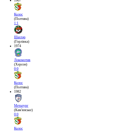
1967
Колос
(Полтава)
1:1
Шахтар
(Горлівка)
1974
Локомотив
(Херсон)
0:0
Колос
(Полтава)
1982
Металург
(Кам'янське)
0:0
Колос