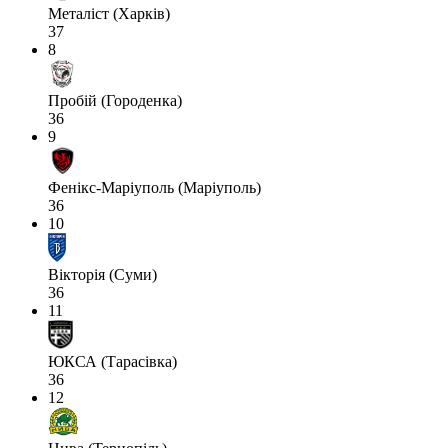
Металіст (Харків)
37
8
Пробій (Городенка)
36
9
Фенікс-Маріуполь (Маріуполь)
36
10
Вікторія (Суми)
36
11
ЮКСА (Тарасівка)
36
12