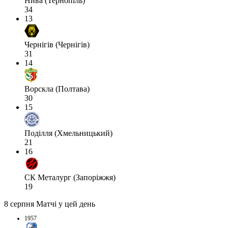
Нива (Тернопіль)
34
13
Чернігів (Чернігів)
31
14
Ворскла (Полтава)
30
15
Поділля (Хмельницький)
21
16
СК Металург (Запоріжжя)
19
8 серпня
Матчі у цей день
1957