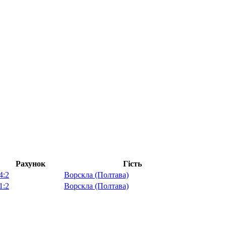
Рахунок
Гість
4:2
Ворскла (Полтава)
1:2
Ворскла (Полтава)