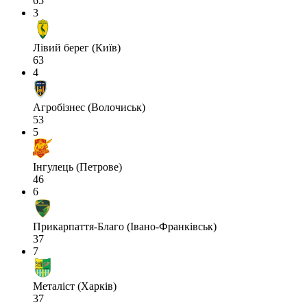
65
3
Лівий берег (Київ)
63
4
Агробізнес (Волочиськ)
53
5
Інгулець (Петрове)
46
6
Прикарпаття-Благо (Івано-Франківськ)
37
7
Металіст (Харків)
37