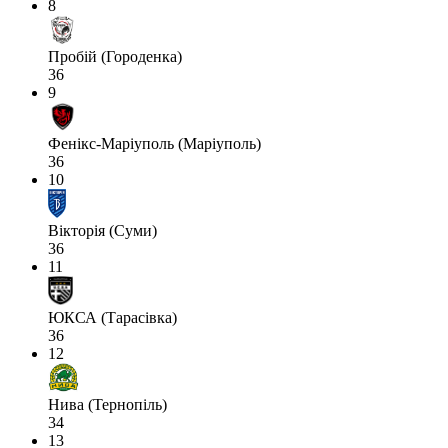
8
Пробій (Городенка)
36
9
Фенікс-Маріуполь (Маріуполь)
36
10
Вікторія (Суми)
36
11
ЮКСА (Тарасівка)
36
12
Нива (Тернопіль)
34
13