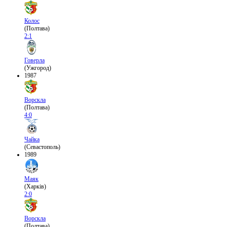
Колос
(Полтава)
2:1
Говерла
(Ужгород)
1987
Ворскла
(Полтава)
4:0
Чайка
(Севастополь)
1989
Маяк
(Харків)
2:0
Ворскла
(Полтава)