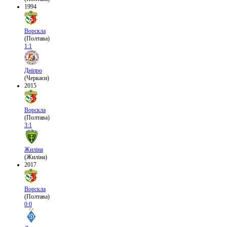
1994
Ворскла
(Полтава)
1:1
Дніпро
(Черкаси)
2015
Ворскла
(Полтава)
3:1
Жиліна
(Жиліна)
2017
Ворскла
(Полтава)
0:0