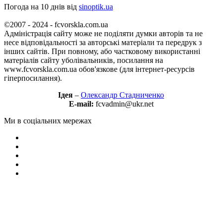
Погода на 10 днів від
sinoptik.ua
©2007 - 2024 - fcvorskla.com.ua
Адміністрація сайту може не поділяти думки авторів та не
несе відповідальності за авторські матеріали та передрук з
інших сайтів. При повному, або частковому використанні
матеріалів сайту уболівальників, посилання на
www.fcvorskla.com.ua обов'язкове (для інтернет-ресурсів
гіперпосилання).
Ідея
–
Олександр Стадниченко
E-mail:
fcvadmin@ukr.net
Ми в соціальних мережах