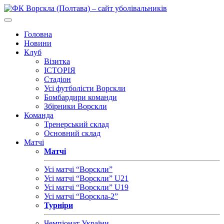
Головна
Новини
Клуб
Візитка
ІСТОРІЯ
Стадіон
Усі футболісти Ворскли
Бомбардири команди
Збірники Ворскли
Команда
Тренерський склад
Основний склад
Матчі
Матчі
Усі матчі “Ворскли”
Усі матчі “Ворскли” U21
Усі матчі “Ворскли” U19
Усі матчі “Ворскла-2”
Турніри
Чемпіонат України