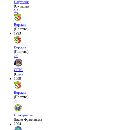
Нафтовик
(Охтирка)
3:2
Ворскла
(Полтава)
1993
Ворскла
(Полтава)
2:0
СБТС
(Суми)
1999
Ворскла
(Полтава)
2:0
Прикарпаття
(Івано-Франківськ)
2004