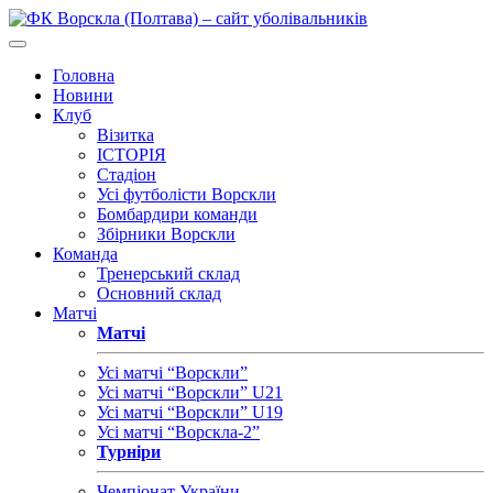
Головна
Новини
Клуб
Візитка
ІСТОРІЯ
Стадіон
Усі футболісти Ворскли
Бомбардири команди
Збірники Ворскли
Команда
Тренерський склад
Основний склад
Матчі
Матчі
Усі матчі “Ворскли”
Усі матчі “Ворскли” U21
Усі матчі “Ворскли” U19
Усі матчі “Ворскла-2”
Турніри
Чемпіонат України