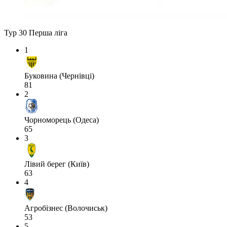
Тур 30
Перша ліга
1
Буковина (Чернівці)
81
2
Чорноморець (Одеса)
65
3
Лівий берег (Київ)
63
4
Агробізнес (Волочиськ)
53
5