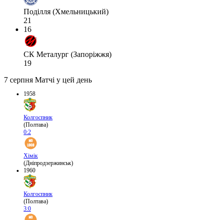
Поділля (Хмельницький)
21
16
СК Металург (Запоріжжя)
19
7 серпня
Матчі у цей день
1958
Колгоспник
(Полтава)
0:2
Хімік
(Дніпродзержинськ)
1960
Колгоспник
(Полтава)
3:0