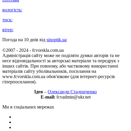
вологість:
тиск:
вітер:
Погода на 10 днів від
sinoptik.ua
©2007 - 2024 - fcvorskla.com.ua
Адміністрація сайту може не поділяти думки авторів та не
несе відповідальності за авторські матеріали та передрук з
інших сайтів. При повному, або частковому використанні
матеріалів сайту уболівальників, посилання на
www.fcvorskla.com.ua обов'язкове (для інтернет-ресурсів
гіперпосилання).
Ідея
–
Олександр Стадниченко
E-mail:
fcvadmin@ukr.net
Ми в соціальних мережах