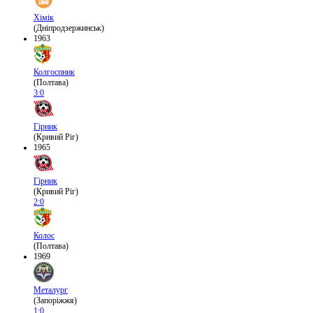
Хімік
(Дніпродзержинськ)
1963
Колгоспник
(Полтава)
3:0
Гірник
(Кривий Ріг)
1965
Гірник
(Кривий Ріг)
2:0
Колос
(Полтава)
1969
Металург
(Запоріжжя)
1:0