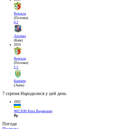
Ворскла
(Полтава)
0:2
Арсенал
(Київ)
2016
Ворскла
(Полтава)
1:1
Карпати
(Львів)
7 серпня
Народилися у цей день
2002
ФЕСЮН Кіріл Вадимович
Вр
Погода
Полтава