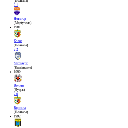
(Полтава)
2:1
Новатор
(Маріуполь)
1981
Колос
(Полтава)
2:2
Металург
(Кам'янське)
1990
Волинь
(Луцьк)
2:0
Ворскла
(Полтава)
1992