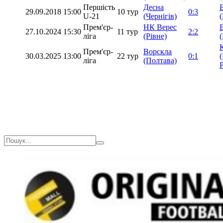
Першість
Десна
29.09.2018
15:00
10 тур
0:3
U-21
(Чернігів)
Прем'єр-
НК Верес
27.10.2024
15:30
11 тур
2:2
ліга
(Рівне)
Прем'єр-
Ворскла
30.03.2025
13:00
22 тур
0:1
ліга
(Полтава)
Р