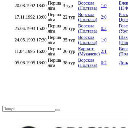
Перша
Ворскла
Елек
20.08.1992
18:00
3 тур
1:0
ліга
(Полтава)
НЗФ 
Перша
Ворскла
Рось
17.11.1992
13:00
22 тур
2:0
ліга
(Полтава)
Церк
Перша
Ворскла
Гове
25.04.1993
15:00
29 тур
0:2
ліга
(Полтава)
(Ужг
Перша
Ворскла
Шах
24.05.1993
17:30
35 тур
1:0
ліга
(Полтава)
(Пав
Перша
Карпати
Вор
11.04.1995
16:00
26 тур
2:1
ліга
(Мукачеве)
(Пол
Перша
Ворскла
05.06.1995
18:00
38 тур
0:2
Дина
ліга
(Полтава)