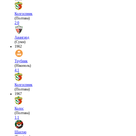
Колгоспник
(Полтава)
2:0
Авангард
(Суми)
1962
Трубник
(Нікополь)
4:1
Колгоспник
(Полтава)
1967
Колос
(Полтава)
1:1
Шахтар