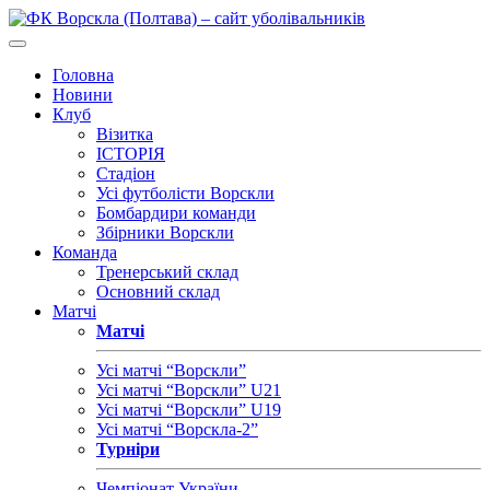
Головна
Новини
Клуб
Візитка
ІСТОРІЯ
Стадіон
Усі футболісти Ворскли
Бомбардири команди
Збірники Ворскли
Команда
Тренерський склад
Основний склад
Матчі
Матчі
Усі матчі “Ворскли”
Усі матчі “Ворскли” U21
Усі матчі “Ворскли” U19
Усі матчі “Ворскла-2”
Турніри
Чемпіонат України