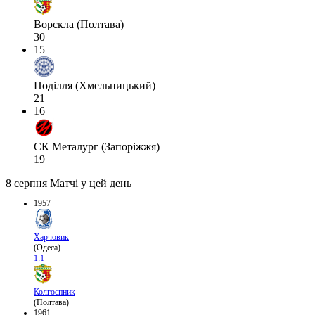
Ворскла (Полтава)
30
15
Поділля (Хмельницький)
21
16
СК Металург (Запоріжжя)
19
8 серпня
Матчі у цей день
1957
Харчовик
(Одеса)
1:1
Колгоспник
(Полтава)
1961