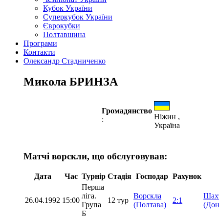
Кубок України
Суперкубок України
Єврокубки
Полтавщина
Програми
Контакти
Олександр Стадниченко
Микола БРИНЗА
Громадянство
Ніжин ,
:
Україна
Матчі ворскли, що обслуговував:
Дата
Час
Турнір
Стадія
Господар
Рахунок
Перша
ліга.
Ворскла
Шах
26.04.1992
15:00
12 тур
2:1
Група
(Полтава)
(Дон
Б