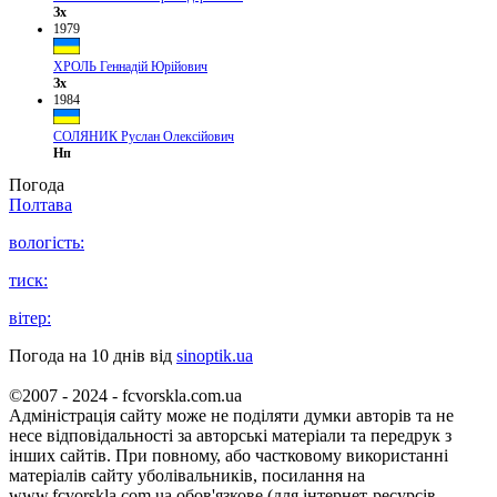
Зх
1979
ХРОЛЬ Геннадій Юрійович
Зх
1984
СОЛЯНИК Руслан Олексійович
Нп
Погода
Полтава
вологість:
тиск:
вітер:
Погода на 10 днів від
sinoptik.ua
©2007 - 2024 - fcvorskla.com.ua
Адміністрація сайту може не поділяти думки авторів та не
несе відповідальності за авторські матеріали та передрук з
інших сайтів. При повному, або частковому використанні
матеріалів сайту уболівальників, посилання на
www.fcvorskla.com.ua обов'язкове (для інтернет-ресурсів