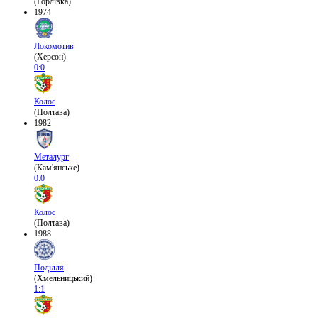
(Горлівка)
1974
Локомотив
(Херсон)
0:0
Колос
(Полтава)
1982
Металург
(Кам'янське)
0:0
Колос
(Полтава)
1988
Поділля
(Хмельницький)
1:1