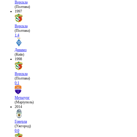
Ворскла
(Полтава)
1997
Ворскла
(Полтава)
1:4
Динамо
(Київ)
1998
Ворскла
(Полтава)
0:1
Металург
(Маріуполь)
2014
Говерла
(Ужгород)
0:0