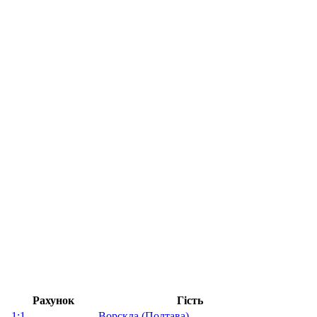
Рахунок
Гість
1:1
Ворскла (Полтава)