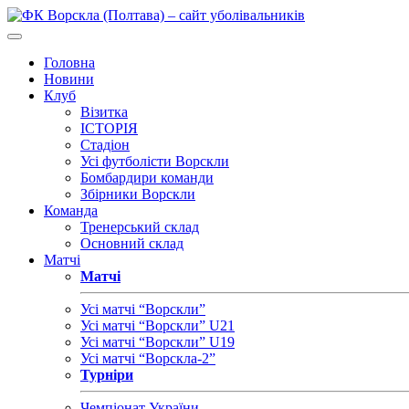
Головна
Новини
Клуб
Візитка
ІСТОРІЯ
Стадіон
Усі футболісти Ворскли
Бомбардири команди
Збірники Ворскли
Команда
Тренерський склад
Основний склад
Матчі
Матчі
Усі матчі “Ворскли”
Усі матчі “Ворскли” U21
Усі матчі “Ворскли” U19
Усі матчі “Ворскла-2”
Турніри
Чемпіонат України