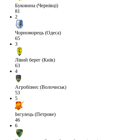
Буковина (Чернівці)
81
2
Чорноморець (Одеса)
65
3
Лівий берег (Київ)
63
4
Агробізнес (Волочиськ)
53
5
Інгулець (Петрове)
46
6