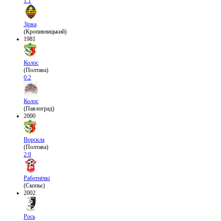
1:1
Зірка
(Кропивницький)
1981
Колос
(Полтава)
0:2
Колос
(Павлоград)
2000
Ворскла
(Полтава)
2:0
Работнічкі
(Скопьє)
2002
Рось