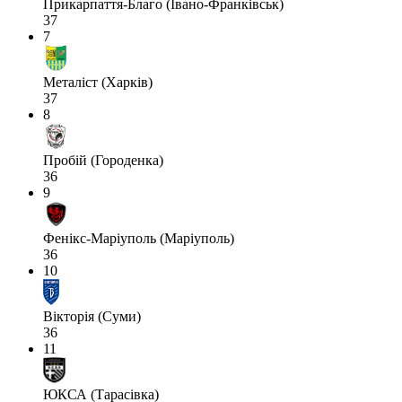
Прикарпаття-Благо (Івано-Франківськ)
37
7
Металіст (Харків)
37
8
Пробій (Городенка)
36
9
Фенікс-Маріуполь (Маріуполь)
36
10
Вікторія (Суми)
36
11
ЮКСА (Тарасівка)