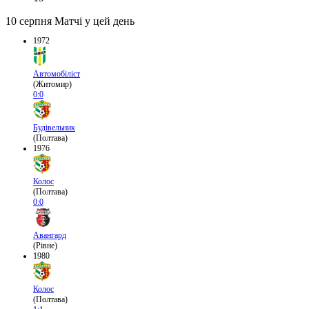
10 серпня
Матчі у цей день
1972
Автомобіліст
(Житомир)
0:0
Будівельник
(Полтава)
1976
Колос
(Полтава)
0:0
Авангард
(Рівне)
1980
Колос
(Полтава)