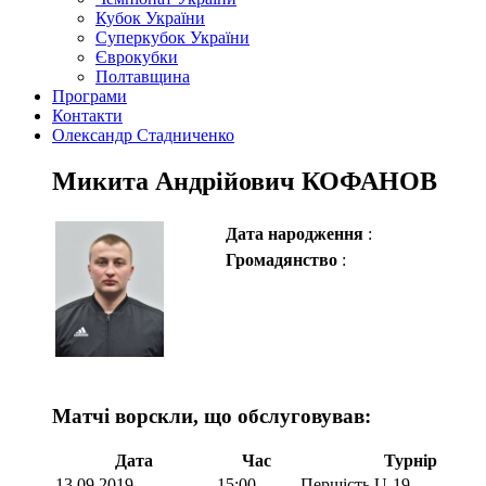
Кубок України
Суперкубок України
Єврокубки
Полтавщина
Програми
Контакти
Олександр Стадниченко
Микита Андрійович КОФАНОВ
Дата народження
:
Громадянство
:
Матчі ворскли, що обслуговував:
Дата
Час
Турнір
13.09.2019
15:00
Першість U-19