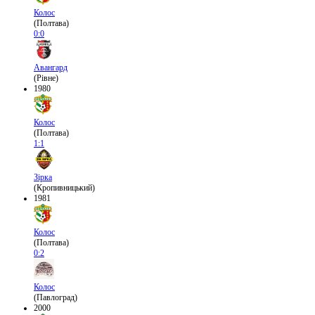
Колос
(Полтава)
0:0
Авангард
(Рівне)
1980
Колос
(Полтава)
1:1
Зірка
(Кропивницький)
1981
Колос
(Полтава)
0:2
Колос
(Павлоград)
2000