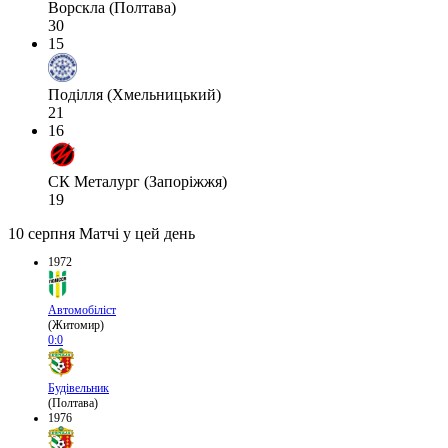
Ворскла (Полтава)
30
15
Поділля (Хмельницький)
21
16
СК Металург (Запоріжжя)
19
10 серпня
Матчі у цей день
1972
Автомобіліст
(Житомир)
0:0
Будівельник
(Полтава)
1976