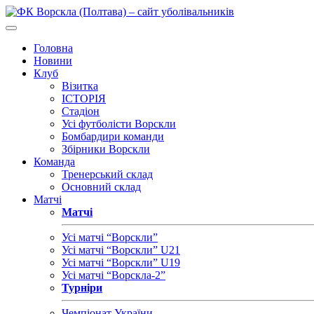
Головна
Новини
Клуб
Візитка
ІСТОРІЯ
Стадіон
Усі футболісти Ворскли
Бомбардири команди
Збірники Ворскли
Команда
Тренерський склад
Основний склад
Матчі
Матчі
Усі матчі “Ворскли”
Усі матчі “Ворскли” U21
Усі матчі “Ворскли” U19
Усі матчі “Ворскла-2”
Турніри
Чемпіонат України