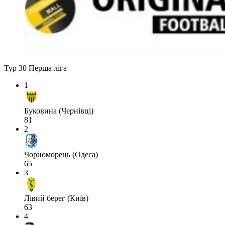
Тур 30
Перша ліга
1
Буковина (Чернівці)
81
2
Чорноморець (Одеса)
65
3
Лівий берег (Київ)
63
4