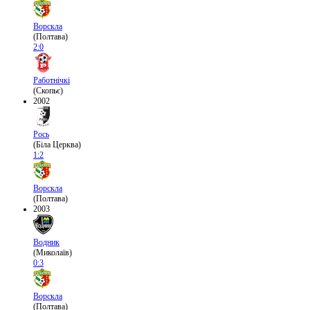
Ворскла
(Полтава)
2:0
Работнічкі
(Скопьє)
2002
Рось
(Біла Церква)
1:2
Ворскла
(Полтава)
2003
Водник
(Миколаїв)
0:3
Ворскла
(Полтава)