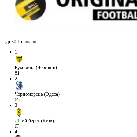
Тур 30
Перша ліга
1
Буковина (Чернівці)
81
2
Чорноморець (Одеса)
65
3
Лівий берег (Київ)
63
4