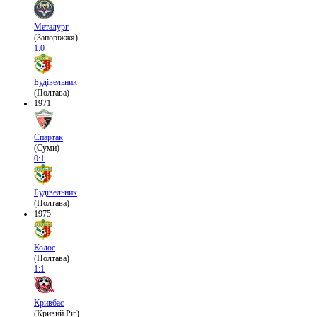
Металург
(Запоріжжя)
1:0
Будівельник
(Полтава)
1971
Спартак
(Суми)
0:1
Будівельник
(Полтава)
1975
Колос
(Полтава)
1:1
Кривбас
(Кривий Ріг)