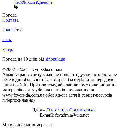
ФЕСЮН Кіріл Вадимович
Вр
Погода
Полтава
вологість:
тиск:
вітер:
Погода на 10 днів від
sinoptik.ua
©2007 - 2024 - fcvorskla.com.ua
Адміністрація сайту може не поділяти думки авторів та не
несе відповідальності за авторські матеріали та передрук з
інших сайтів. При повному, або частковому використанні
матеріалів сайту уболівальників, посилання на
www.fcvorskla.com.ua обов'язкове (для інтернет-ресурсів
гіперпосилання).
Ідея
–
Олександр Стадниченко
E-mail:
fcvadmin@ukr.net
Ми в соціальних мережах