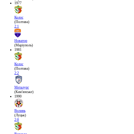
1977
Колос
(Полтава)
2:1
Новатор
(Маріуполь)
1981
Колос
(Полтава)
2:2
Металург
(Кам'янське)
1990
Волинь
(Луцьк)
2:0
Ворскла