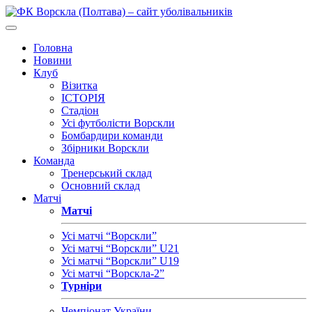
Головна
Новини
Клуб
Візитка
ІСТОРІЯ
Стадіон
Усі футболісти Ворскли
Бомбардири команди
Збірники Ворскли
Команда
Тренерський склад
Основний склад
Матчі
Матчі
Усі матчі “Ворскли”
Усі матчі “Ворскли” U21
Усі матчі “Ворскли” U19
Усі матчі “Ворскла-2”
Турніри
Чемпіонат України