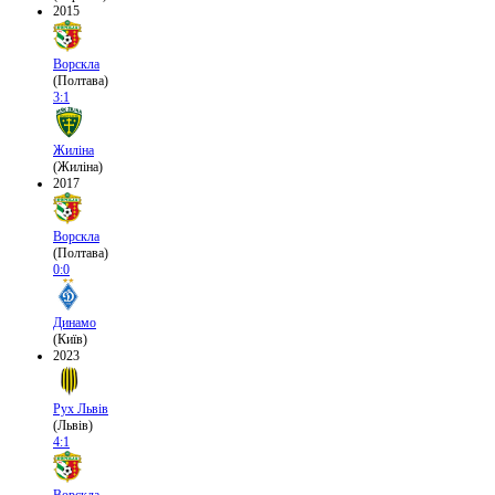
2015
Ворскла
(Полтава)
3:1
Жиліна
(Жиліна)
2017
Ворскла
(Полтава)
0:0
Динамо
(Київ)
2023
Рух Львів
(Львів)
4:1
Ворскла