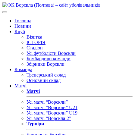
Головна
Новини
Клуб
Візитка
ІСТОРІЯ
Стадіон
Усі футболісти Ворскли
Бомбардири команди
Збірники Ворскли
Команда
Тренерський склад
Основний склад
Матчі
Матчі
Усі матчі “Ворскли”
Усі матчі “Ворскли” U21
Усі матчі “Ворскли” U19
Усі матчі “Ворскла-2”
Турніри
Чемпіонат України