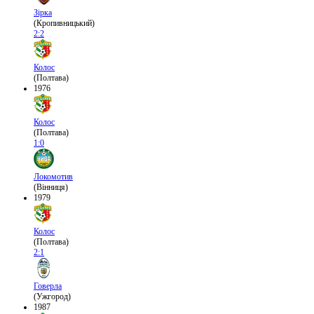
Зірка
(Кропивницький)
2:2
Колос
(Полтава)
1976
Колос
(Полтава)
1:0
Локомотив
(Вінниця)
1979
Колос
(Полтава)
2:1
Говерла
(Ужгород)
1987