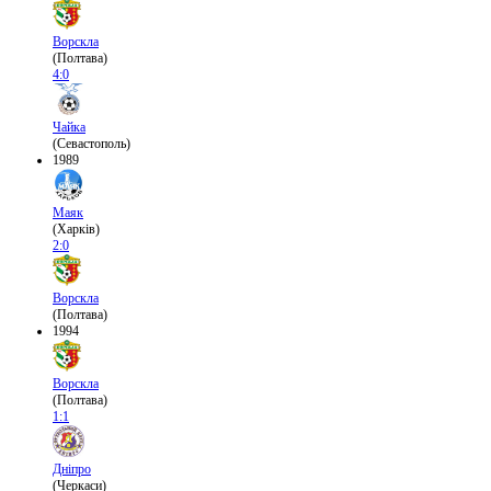
Ворскла
(Полтава)
4:0
Чайка
(Севастополь)
1989
Маяк
(Харків)
2:0
Ворскла
(Полтава)
1994
Ворскла
(Полтава)
1:1
Дніпро
(Черкаси)