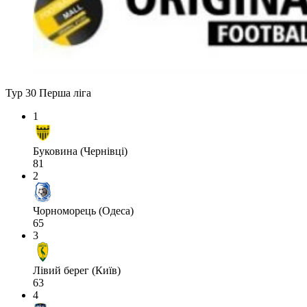
Тур 30
Перша ліга
1
Буковина (Чернівці)
81
2
Чорноморець (Одеса)
65
3
Лівий берег (Київ)
63
4