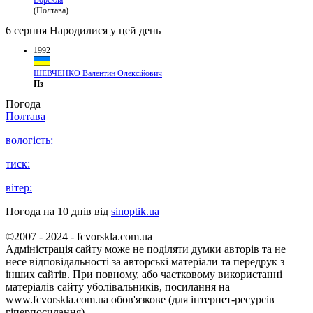
(Полтава)
6 серпня
Народилися у цей день
1992
ШЕВЧЕНКО Валентин Олексійович
Пз
Погода
Полтава
вологість:
тиск:
вітер:
Погода на 10 днів від
sinoptik.ua
©2007 - 2024 - fcvorskla.com.ua
Адміністрація сайту може не поділяти думки авторів та не
несе відповідальності за авторські матеріали та передрук з
інших сайтів. При повному, або частковому використанні
матеріалів сайту уболівальників, посилання на
www.fcvorskla.com.ua обов'язкове (для інтернет-ресурсів
гіперпосилання).