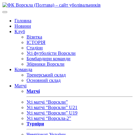
Головна
Новини
Клуб
Візитка
ІСТОРІЯ
Стадіон
Усі футболісти Ворскли
Бомбардири команди
Збірники Ворскли
Команда
Тренерський склад
Основний склад
Матчі
Матчі
Усі матчі “Ворскли”
Усі матчі “Ворскли” U21
Усі матчі “Ворскли” U19
Усі матчі “Ворскла-2”
Турніри
Чемпіонат України