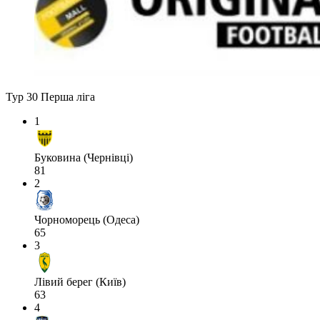
Тур 30
Перша ліга
1
Буковина (Чернівці)
81
2
Чорноморець (Одеса)
65
3
Лівий берег (Київ)
63
4