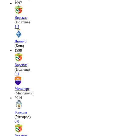
1997
Ворскла
(Полтава)
1:4
Динамо
(Київ)
1998
Ворскла
(Полтава)
0:1
Металург
(Маріуполь)
2014
Говерла
(Ужгород)
0:0
Ворскла