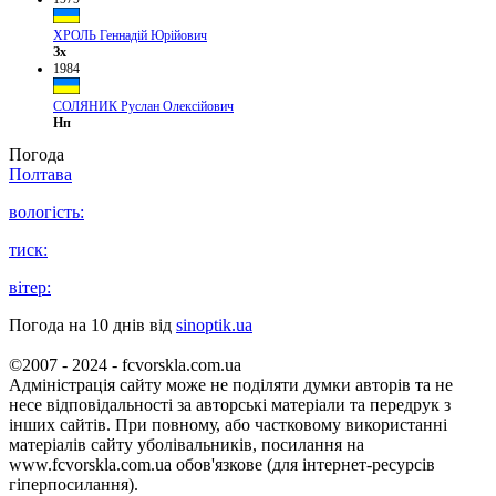
ХРОЛЬ Геннадій Юрійович
Зх
1984
СОЛЯНИК Руслан Олексійович
Нп
Погода
Полтава
вологість:
тиск:
вітер:
Погода на 10 днів від
sinoptik.ua
©2007 - 2024 - fcvorskla.com.ua
Адміністрація сайту може не поділяти думки авторів та не
несе відповідальності за авторські матеріали та передрук з
інших сайтів. При повному, або частковому використанні
матеріалів сайту уболівальників, посилання на
www.fcvorskla.com.ua обов'язкове (для інтернет-ресурсів
гіперпосилання).