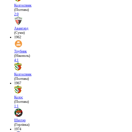
Колгоспник
(Полтава)
2:0
Авангард
(Суми)
1962
Трубник
(Нікополь)
4:1
Колгоспник
(Полтава)
1967
Колос
(Полтава)
1:1
Шахтар
(Горлівка)
1974