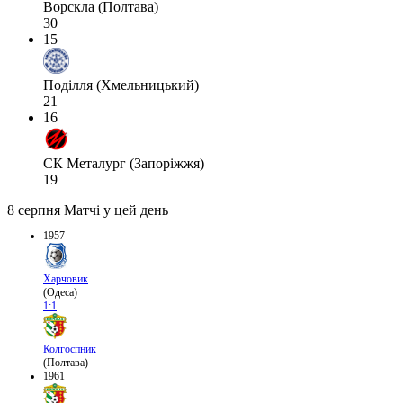
Ворскла (Полтава)
30
15
Поділля (Хмельницький)
21
16
СК Металург (Запоріжжя)
19
8 серпня
Матчі у цей день
1957
Харчовик
(Одеса)
1:1
Колгоспник
(Полтава)
1961