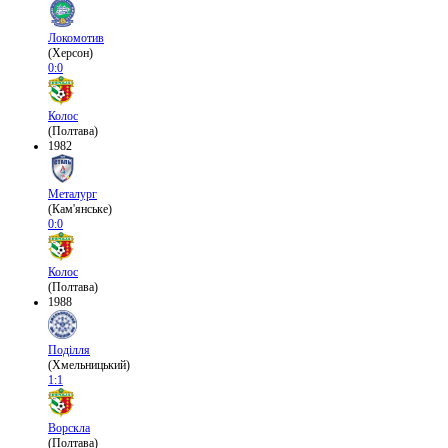
Локомотив
(Херсон)
0:0
Колос
(Полтава)
1982
Металург
(Кам'янське)
0:0
Колос
(Полтава)
1988
Поділля
(Хмельницький)
1:1
Ворскла
(Полтава)