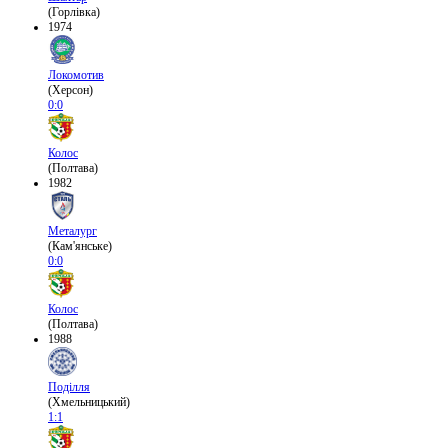
(Горлівка)
1974
Локомотив
(Херсон)
0:0
Колос
(Полтава)
1982
Металург
(Кам'янське)
0:0
Колос
(Полтава)
1988
Поділля
(Хмельницький)
1:1