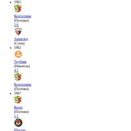
1961
Колгоспник
(Полтава)
2:0
Авангард
(Суми)
1962
Трубник
(Нікополь)
4:1
Колгоспник
(Полтава)
1967
Колос
(Полтава)
1:1
Шахтар