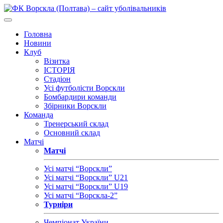
Головна
Новини
Клуб
Візитка
ІСТОРІЯ
Стадіон
Усі футболісти Ворскли
Бомбардири команди
Збірники Ворскли
Команда
Тренерський склад
Основний склад
Матчі
Матчі
Усі матчі “Ворскли”
Усі матчі “Ворскли” U21
Усі матчі “Ворскли” U19
Усі матчі “Ворскла-2”
Турніри
Чемпіонат України