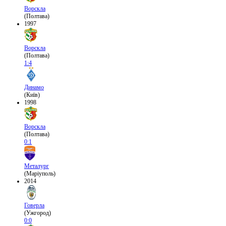
Ворскла
(Полтава)
1997
Ворскла
(Полтава)
1:4
Динамо
(Київ)
1998
Ворскла
(Полтава)
0:1
Металург
(Маріуполь)
2014
Говерла
(Ужгород)
0:0