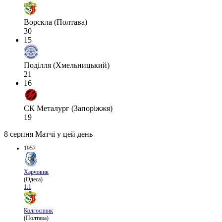
Ворскла (Полтава)
30
15
Поділля (Хмельницький)
21
16
СК Металург (Запоріжжя)
19
8 серпня
Матчі у цей день
1957
Харчовик
(Одеса)
1:1
Колгоспник
(Полтава)