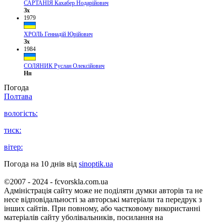
САРТАНІЯ Кахабер Нодарійович
Зх
1979
ХРОЛЬ Геннадій Юрійович
Зх
1984
СОЛЯНИК Руслан Олексійович
Нп
Погода
Полтава
вологість:
тиск:
вітер:
Погода на 10 днів від
sinoptik.ua
©2007 - 2024 - fcvorskla.com.ua
Адміністрація сайту може не поділяти думки авторів та не
несе відповідальності за авторські матеріали та передрук з
інших сайтів. При повному, або частковому використанні
матеріалів сайту уболівальників, посилання на