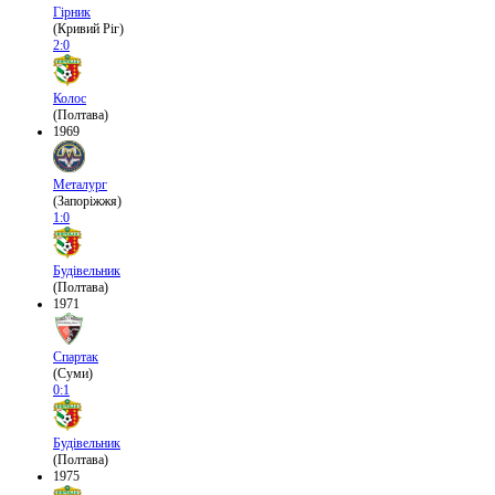
Гірник
(Кривий Ріг)
2:0
Колос
(Полтава)
1969
Металург
(Запоріжжя)
1:0
Будівельник
(Полтава)
1971
Спартак
(Суми)
0:1
Будівельник
(Полтава)
1975