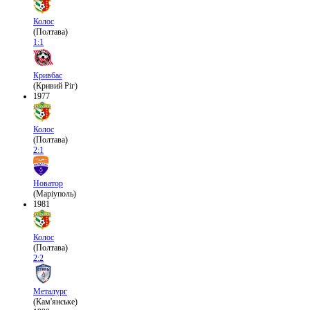
Колос
(Полтава)
1:1
Кривбас
(Кривий Ріг)
1977
Колос
(Полтава)
2:1
Новатор
(Маріуполь)
1981
Колос
(Полтава)
2:2
Металург
(Кам'янське)