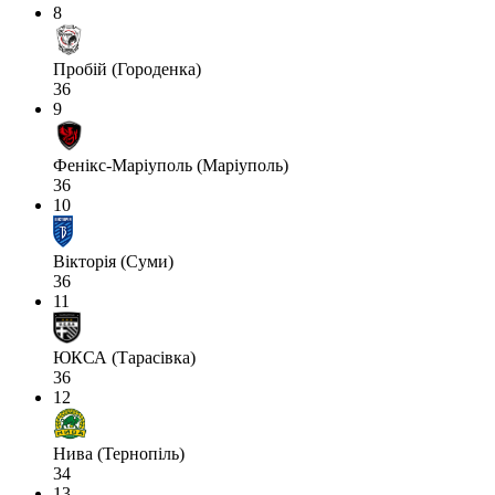
8
Пробій (Городенка)
36
9
Фенікс-Маріуполь (Маріуполь)
36
10
Вікторія (Суми)
36
11
ЮКСА (Тарасівка)
36
12
Нива (Тернопіль)
34
13