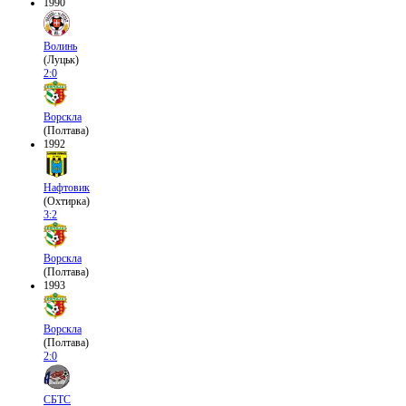
1990
Волинь
(Луцьк)
2:0
Ворскла
(Полтава)
1992
Нафтовик
(Охтирка)
3:2
Ворскла
(Полтава)
1993
Ворскла
(Полтава)
2:0
СБТС