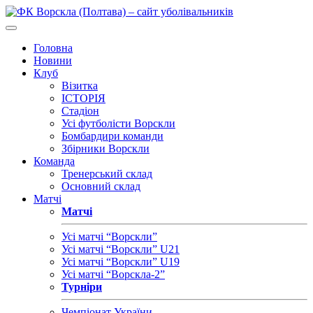
Головна
Новини
Клуб
Візитка
ІСТОРІЯ
Стадіон
Усі футболісти Ворскли
Бомбардири команди
Збірники Ворскли
Команда
Тренерський склад
Основний склад
Матчі
Матчі
Усі матчі “Ворскли”
Усі матчі “Ворскли” U21
Усі матчі “Ворскли” U19
Усі матчі “Ворскла-2”
Турніри
Чемпіонат України