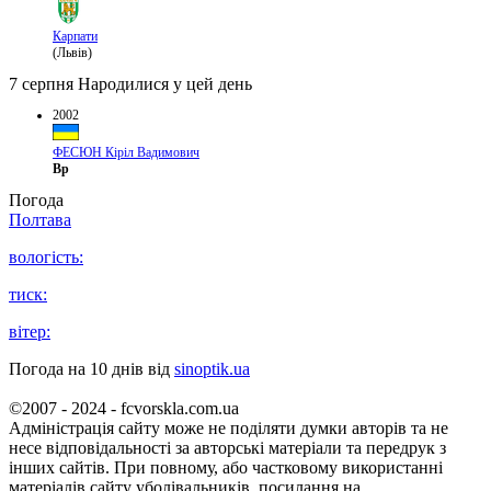
Карпати
(Львів)
7 серпня
Народилися у цей день
2002
ФЕСЮН Кіріл Вадимович
Вр
Погода
Полтава
вологість:
тиск:
вітер:
Погода на 10 днів від
sinoptik.ua
©2007 - 2024 - fcvorskla.com.ua
Адміністрація сайту може не поділяти думки авторів та не
несе відповідальності за авторські матеріали та передрук з
інших сайтів. При повному, або частковому використанні
матеріалів сайту уболівальників, посилання на