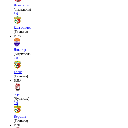
Лучаферул
(Тирасполь)
3:0
Колгоспник
(Полтава)
1978
Новатор
(Маріуполь)
2:0
Колос
(Полтава)
1989
Зоря
(Луганськ)
3:0
Ворскла
(Полтава)
1991