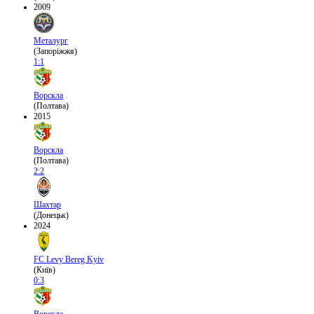
2009
Металург
(Запоріжжя)
1:1
Ворскла
(Полтава)
2015
Ворскла
(Полтава)
2:2
Шахтар
(Донецьк)
2024
FC Levy Bereg Kyiv
(Київ)
0:3
Ворскла