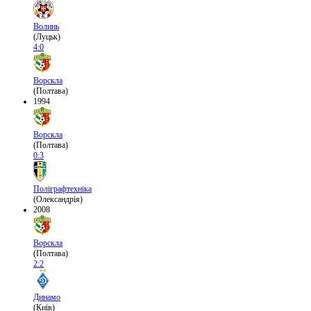
Волинь
(Луцьк)
4:0
Ворскла
(Полтава)
1994
Ворскла
(Полтава)
0:3
Поліграфтехніка
(Олександрія)
2008
Ворскла
(Полтава)
2:2
Динамо
(Київ)