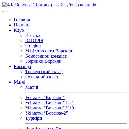
Головна
Новини
Клуб
Візитка
ІСТОРІЯ
Стадіон
Усі футболісти Ворскли
Бомбардири команди
Збірники Ворскли
Команда
Тренерський склад
Основний склад
Матчі
Матчі
Усі матчі “Ворскли”
Усі матчі “Ворскли” U21
Усі матчі “Ворскли” U19
Усі матчі “Ворскла-2”
Турніри
Чемпіонат України