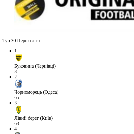
Тур 30
Перша ліга
1
Буковина (Чернівці)
81
2
Чорноморець (Одеса)
65
3
Лівий берег (Київ)
63
4