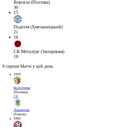
Ворскла (Полтава)
30
15
Поділля (Хмельницький)
21
16
СК Металург (Запоріжжя)
19
9 серпня
Матчі у цей день
1959
Колгоспник
(Полтава)
2:0
Локомотив
(Гомель)
1964