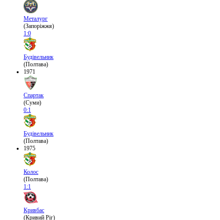
Металург
(Запоріжжя)
1:0
Будівельник
(Полтава)
1971
Спартак
(Суми)
0:1
Будівельник
(Полтава)
1975
Колос
(Полтава)
1:1
Кривбас
(Кривий Ріг)