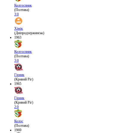
Колгоспник
(Полтава)
3:0
Хімік
(Дніпродзержинськ)
1963
Колгоспник
(Полтава)
3:0
Гірник
(Кривий Ріг)
1965
Гірник
(Кривий Ріг)
2:0
Колос
(Полтава)
1969