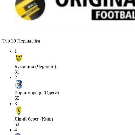
Тур 30
Перша ліга
1
Буковина (Чернівці)
81
2
Чорноморець (Одеса)
65
3
Лівий берег (Київ)
63
4