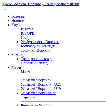
Головна
Новини
Клуб
Візитка
ІСТОРІЯ
Стадіон
Усі футболісти Ворскли
Бомбардири команди
Збірники Ворскли
Команда
Тренерський склад
Основний склад
Матчі
Матчі
Усі матчі “Ворскли”
Усі матчі “Ворскли” U21
Усі матчі “Ворскли” U19
Усі матчі “Ворскла-2”
Турніри
Чемпіонат України