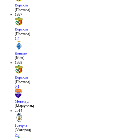
Ворскла
(Полтава)
1997
Ворскла
(Полтава)
1:4
Динамо
(Київ)
1998
Ворскла
(Полтава)
0:1
Металург
(Маріуполь)
2014
Говерла
(Ужгород)
0:0