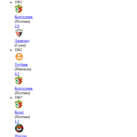
1961
Колгоспник
(Полтава)
2:0
Авангард
(Суми)
1962
Трубник
(Нікополь)
4:1
Колгоспник
(Полтава)
1967
Колос
(Полтава)
1:1
Шахтар