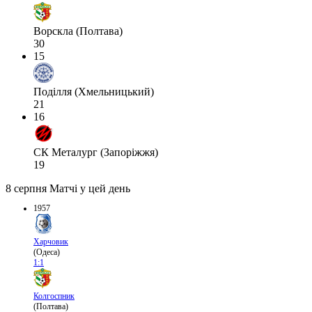
Ворскла (Полтава)
30
15
Поділля (Хмельницький)
21
16
СК Металург (Запоріжжя)
19
8 серпня
Матчі у цей день
1957
Харчовик
(Одеса)
1:1
Колгоспник
(Полтава)