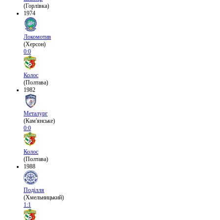
(Горлівка)
1974
Локомотив
(Херсон)
0:0
Колос
(Полтава)
1982
Металург
(Кам'янське)
0:0
Колос
(Полтава)
1988
Поділля
(Хмельницький)
1:1