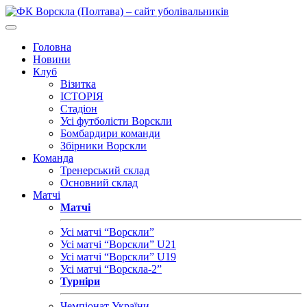
Головна
Новини
Клуб
Візитка
ІСТОРІЯ
Стадіон
Усі футболісти Ворскли
Бомбардири команди
Збірники Ворскли
Команда
Тренерський склад
Основний склад
Матчі
Матчі
Усі матчі “Ворскли”
Усі матчі “Ворскли” U21
Усі матчі “Ворскли” U19
Усі матчі “Ворскла-2”
Турніри
Чемпіонат України