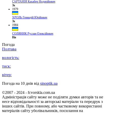
САРТАНІЯ Кахабер Нодарійович
Зх
1979
ХРОЛЬ Геннадій Юрійович
Зх
1984
СОЛЯНИК Руслан Олексійович
Нп
Погода
Полтава
вологість:
тиск:
вітер:
Погода на 10 днів від
sinoptik.ua
©2007 - 2024 - fcvorskla.com.ua
Адміністрація сайту може не поділяти думки авторів та не
несе відповідальності за авторські матеріали та передрук з
інших сайтів. При повному, або частковому використанні
матеріалів сайту уболівальників, посилання на