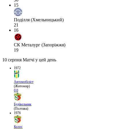
15
Поділля (Хмельницький)
21
16
СК Металург (Запоріжжя)
19
10 серпня
Матчі у цей день
1972
Автомобіліст
(Житомир)
0:0
Будівельник
(Полтава)
1976
Колос