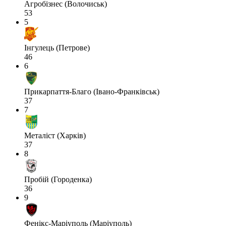
Агробізнес (Волочиськ)
53
5
Інгулець (Петрове)
46
6
Прикарпаття-Благо (Івано-Франківськ)
37
7
Металіст (Харків)
37
8
Пробій (Городенка)
36
9
Фенікс-Маріуполь (Маріуполь)