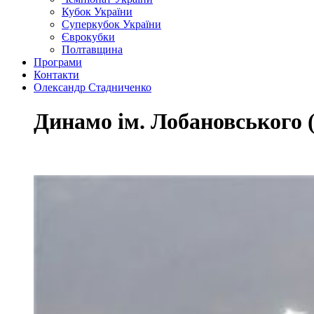
Кубок України
Суперкубок України
Єврокубки
Полтавщина
Програми
Контакти
Олександр Стадниченко
Динамо ім. Лобановського 