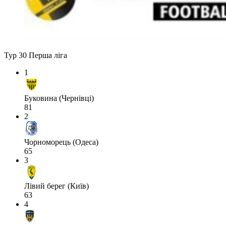
Тур 30
Перша ліга
1
Буковина (Чернівці)
81
2
Чорноморець (Одеса)
65
3
Лівий берег (Київ)
63
4