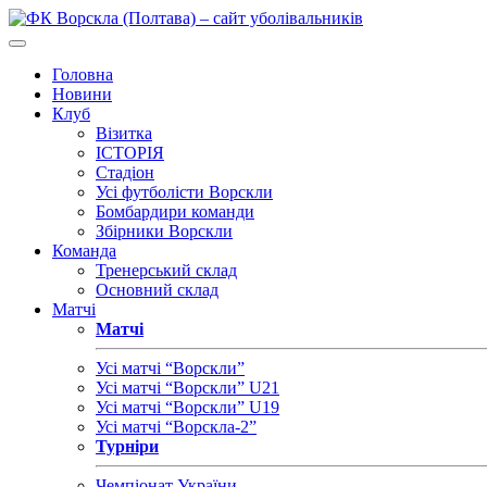
Головна
Новини
Клуб
Візитка
ІСТОРІЯ
Стадіон
Усі футболісти Ворскли
Бомбардири команди
Збірники Ворскли
Команда
Тренерський склад
Основний склад
Матчі
Матчі
Усі матчі “Ворскли”
Усі матчі “Ворскли” U21
Усі матчі “Ворскли” U19
Усі матчі “Ворскла-2”
Турніри
Чемпіонат України