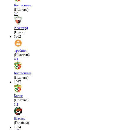
Колгоспник
(Полтава)
2:0
Авангард
(Суми)
1962
Трубник
(Нікополь)
4:1
Колгоспник
(Полтава)
1967
Колос
(Полтава)
1:1
Шахтар
(Горлівка)
1974