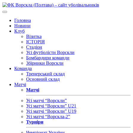
Головна
Новини
Клуб
Візитка
ІСТОРІЯ
Стадіон
Усі футболісти Ворскли
Бомбардири команди
Збірники Ворскли
Команда
Тренерський склад
Основний склад
Матчі
Матчі
Усі матчі “Ворскли”
Усі матчі “Ворскли” U21
Усі матчі “Ворскли” U19
Усі матчі “Ворскла-2”
Турніри
Чемпіонат України