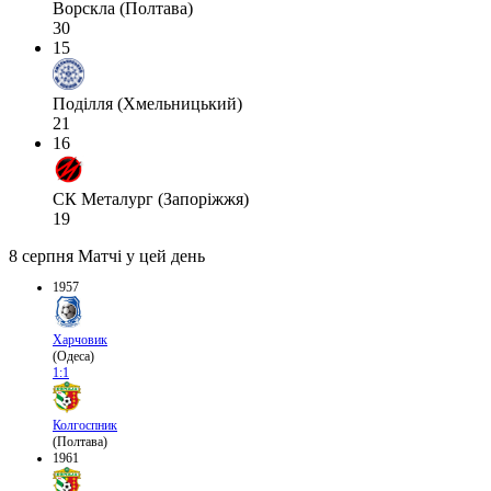
Ворскла (Полтава)
30
15
Поділля (Хмельницький)
21
16
СК Металург (Запоріжжя)
19
8 серпня
Матчі у цей день
1957
Харчовик
(Одеса)
1:1
Колгоспник
(Полтава)
1961