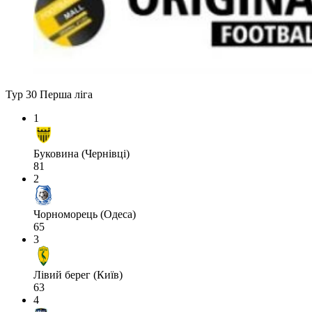
Тур 30
Перша ліга
1
Буковина (Чернівці)
81
2
Чорноморець (Одеса)
65
3
Лівий берег (Київ)
63
4