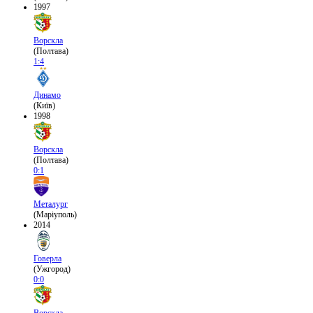
1997
Ворскла
(Полтава)
1:4
Динамо
(Київ)
1998
Ворскла
(Полтава)
0:1
Металург
(Маріуполь)
2014
Говерла
(Ужгород)
0:0
Ворскла