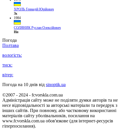
ХРОЛЬ Геннадій Юрійович
Зх
1984
СОЛЯНИК Руслан Олексійович
Нп
Погода
Полтава
вологість:
тиск:
вітер:
Погода на 10 днів від
sinoptik.ua
©2007 - 2024 - fcvorskla.com.ua
Адміністрація сайту може не поділяти думки авторів та не
несе відповідальності за авторські матеріали та передрук з
інших сайтів. При повному, або частковому використанні
матеріалів сайту уболівальників, посилання на
www.fcvorskla.com.ua обов'язкове (для інтернет-ресурсів
гіперпосилання).