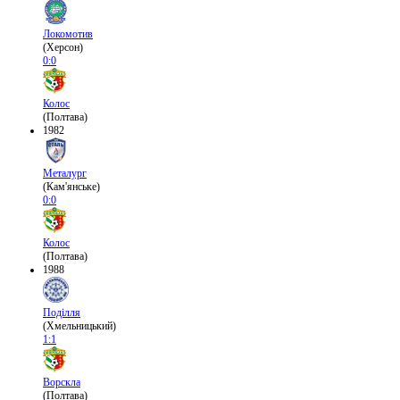
Локомотив
(Херсон)
0:0
Колос
(Полтава)
1982
Металург
(Кам'янське)
0:0
Колос
(Полтава)
1988
Поділля
(Хмельницький)
1:1
Ворскла
(Полтава)