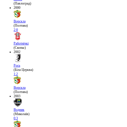
(Павлоград)
2000
Ворскла
(Полтава)
2:0
Работнічкі
(Скопьє)
2002
Рось
(Біла Церква)
1:2
Ворскла
(Полтава)
2003
Водник
(Миколаїв)
0:3