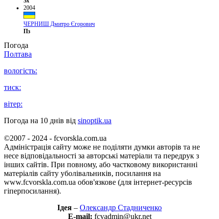
Зх
2004
ЧЕРНИШ Дмитро Єгорович
Пз
Погода
Полтава
вологість:
тиск:
вітер:
Погода на 10 днів від
sinoptik.ua
©2007 - 2024 - fcvorskla.com.ua
Адміністрація сайту може не поділяти думки авторів та не
несе відповідальності за авторські матеріали та передрук з
інших сайтів. При повному, або частковому використанні
матеріалів сайту уболівальників, посилання на
www.fcvorskla.com.ua обов'язкове (для інтернет-ресурсів
гіперпосилання).
Ідея
–
Олександр Стадниченко
E-mail:
fcvadmin@ukr.net