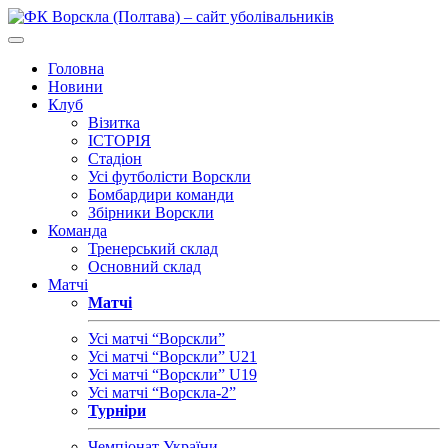
Головна
Новини
Клуб
Візитка
ІСТОРІЯ
Стадіон
Усі футболісти Ворскли
Бомбардири команди
Збірники Ворскли
Команда
Тренерський склад
Основний склад
Матчі
Матчі
Усі матчі “Ворскли”
Усі матчі “Ворскли” U21
Усі матчі “Ворскли” U19
Усі матчі “Ворскла-2”
Турніри
Чемпіонат України