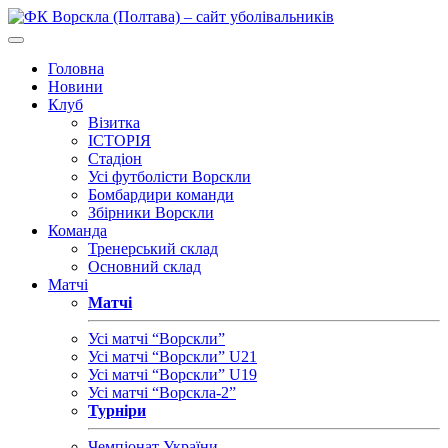
Головна
Новини
Клуб
Візитка
ІСТОРІЯ
Стадіон
Усі футболісти Ворскли
Бомбардири команди
Збірники Ворскли
Команда
Тренерський склад
Основний склад
Матчі
Матчі
Усі матчі “Ворскли”
Усі матчі “Ворскли” U21
Усі матчі “Ворскли” U19
Усі матчі “Ворскла-2”
Турніри
Чемпіонат України