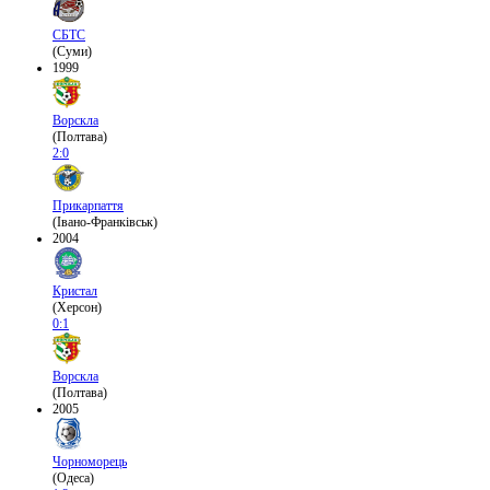
СБТС
(Суми)
1999
Ворскла
(Полтава)
2:0
Прикарпаття
(Івано-Франківськ)
2004
Кристал
(Херсон)
0:1
Ворскла
(Полтава)
2005
Чорноморець
(Одеса)