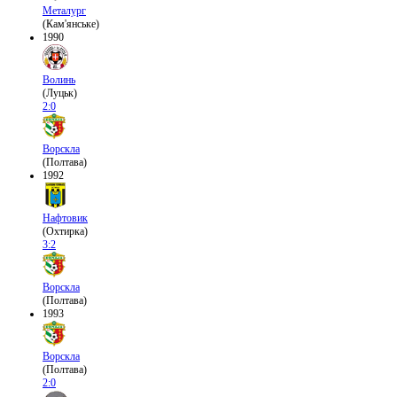
Металург
(Кам'янське)
1990
Волинь
(Луцьк)
2:0
Ворскла
(Полтава)
1992
Нафтовик
(Охтирка)
3:2
Ворскла
(Полтава)
1993
Ворскла
(Полтава)
2:0