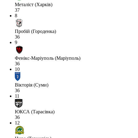
Металіст (Харків)
37
8
Пробій (Городенка)
36
9
Фенікс-Маріуполь (Маріуполь)
36
10
Вікторія (Суми)
36
11
ЮКСА (Тарасівка)
36
12