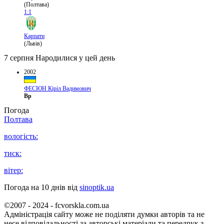
(Полтава)
1:1
Карпати
(Львів)
7 серпня
Народилися у цей день
2002
ФЕСЮН Кіріл Вадимович
Вр
Погода
Полтава
вологість:
тиск:
вітер:
Погода на 10 днів від
sinoptik.ua
©2007 - 2024 - fcvorskla.com.ua
Адміністрація сайту може не поділяти думки авторів та не
несе відповідальності за авторські матеріали та передрук з