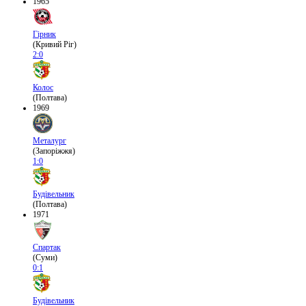
1965
Гірник
(Кривий Ріг)
2:0
Колос
(Полтава)
1969
Металург
(Запоріжжя)
1:0
Будівельник
(Полтава)
1971
Спартак
(Суми)
0:1
Будівельник