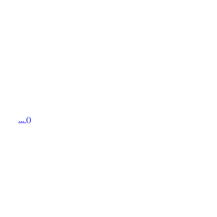
... ()