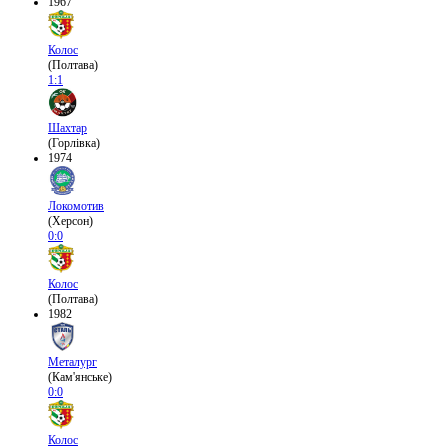
1967
Колос
(Полтава)
1:1
Шахтар
(Горлівка)
1974
Локомотив
(Херсон)
0:0
Колос
(Полтава)
1982
Металург
(Кам'янське)
0:0
Колос