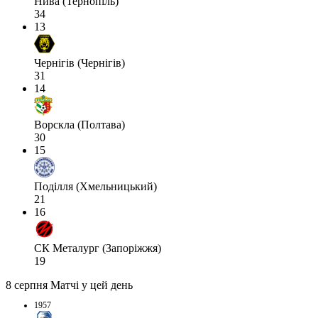
Нива (Тернопіль)
34
13
Чернігів (Чернігів)
31
14
Ворскла (Полтава)
30
15
Поділля (Хмельницький)
21
16
СК Металург (Запоріжжя)
19
8 серпня
Матчі у цей день
1957