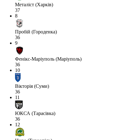
Металіст (Харків)
37
8
Пробій (Городенка)
36
9
Фенікс-Маріуполь (Маріуполь)
36
10
Вікторія (Суми)
36
11
ЮКСА (Тарасівка)
36
12