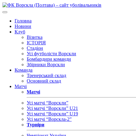
Головна
Новини
Клуб
Візитка
ІСТОРІЯ
Стадіон
Усі футболісти Ворскли
Бомбардири команди
Збірники Ворскли
Команда
Тренерський склад
Основний склад
Матчі
Матчі
Усі матчі “Ворскли”
Усі матчі “Ворскли” U21
Усі матчі “Ворскли” U19
Усі матчі “Ворскла-2”
Турніри
Чемпіонат України