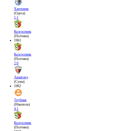
Харчовик
(Одеса)
1:1
Колгоспник
(Полтава)
1961
Колгоспник
(Полтава)
2:0
Авангард
(Суми)
1962
Трубник
(Нікополь)
4:1
Колгоспник
(Полтава)