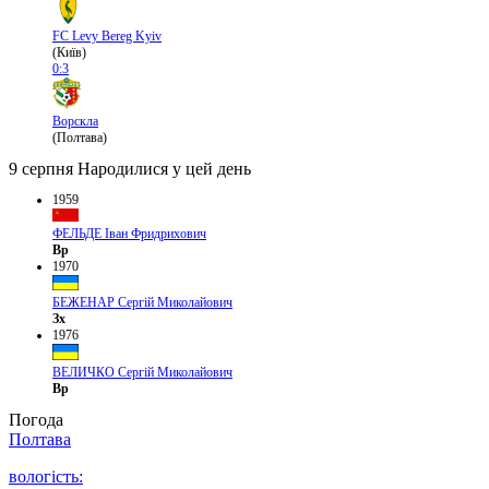
FC Levy Bereg Kyiv
(Київ)
0:3
Ворскла
(Полтава)
9 серпня
Народилися у цей день
1959
ФЕЛЬДЕ Іван Фридрихович
Вр
1970
БЕЖЕНАР Сергій Миколайович
Зх
1976
ВЕЛИЧКО Сергій Миколайович
Вр
Погода
Полтава
вологість: