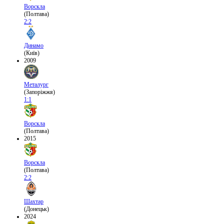
Ворскла
(Полтава)
2:2
Динамо
(Київ)
2009
Металург
(Запоріжжя)
1:1
Ворскла
(Полтава)
2015
Ворскла
(Полтава)
2:2
Шахтар
(Донецьк)
2024