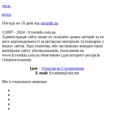
тиск:
вітер:
Погода на 10 днів від
sinoptik.ua
©2007 - 2024 - fcvorskla.com.ua
Адміністрація сайту може не поділяти думки авторів та не
несе відповідальності за авторські матеріали та передрук з
інших сайтів. При повному, або частковому використанні
матеріалів сайту уболівальників, посилання на
www.fcvorskla.com.ua обов'язкове (для інтернет-ресурсів
гіперпосилання).
Ідея
–
Олександр Стадниченко
E-mail:
fcvadmin@ukr.net
Ми в соціальних мережах