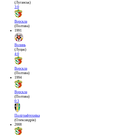
(Луганськ)
3:0
Ворскла
(Полтава)
1991
Волинь
(Луцьк)
4:0
Ворскла
(Полтава)
1994
Ворскла
(Полтава)
0:3
Поліграфтехніка
(Олександрія)
2008