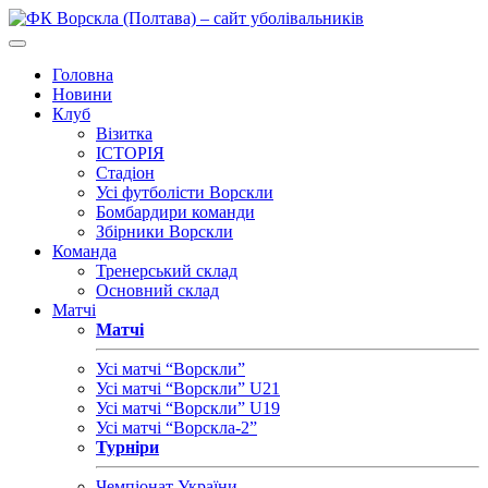
Головна
Новини
Клуб
Візитка
ІСТОРІЯ
Стадіон
Усі футболісти Ворскли
Бомбардири команди
Збірники Ворскли
Команда
Тренерський склад
Основний склад
Матчі
Матчі
Усі матчі “Ворскли”
Усі матчі “Ворскли” U21
Усі матчі “Ворскли” U19
Усі матчі “Ворскла-2”
Турніри
Чемпіонат України