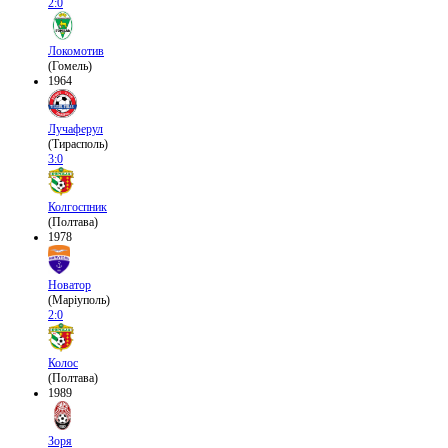
2:0
Локомотив
(Гомель)
1964
Лучаферул
(Тирасполь)
3:0
Колгоспник
(Полтава)
1978
Новатор
(Маріуполь)
2:0
Колос
(Полтава)
1989
Зоря