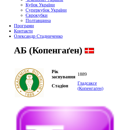
Кубок України
Суперкубок України
Єврокубки
Полтавщина
Програми
Контакти
Олександр Стадниченко
АБ (Копенгаґен)
Рік
1889
заснування
Гладсаксе
Стадіон
(Копенгаґен)