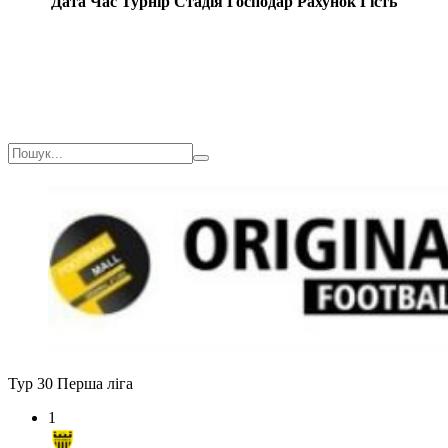
Дата
Час
Турнір
Стадія
Господар
Рахунок
Гість
Тур 30
Перша ліга
1