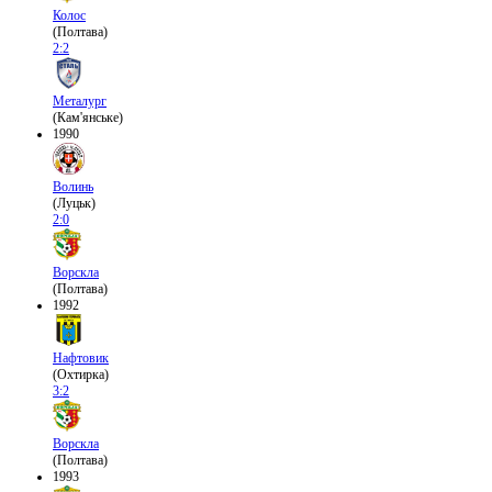
Колос
(Полтава)
2:2
Металург
(Кам'янське)
1990
Волинь
(Луцьк)
2:0
Ворскла
(Полтава)
1992
Нафтовик
(Охтирка)
3:2
Ворскла
(Полтава)
1993