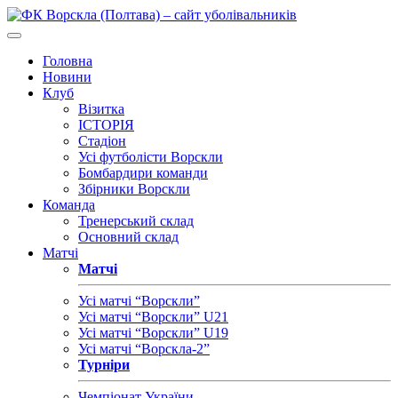
Головна
Новини
Клуб
Візитка
ІСТОРІЯ
Стадіон
Усі футболісти Ворскли
Бомбардири команди
Збірники Ворскли
Команда
Тренерський склад
Основний склад
Матчі
Матчі
Усі матчі “Ворскли”
Усі матчі “Ворскли” U21
Усі матчі “Ворскли” U19
Усі матчі “Ворскла-2”
Турніри
Чемпіонат України