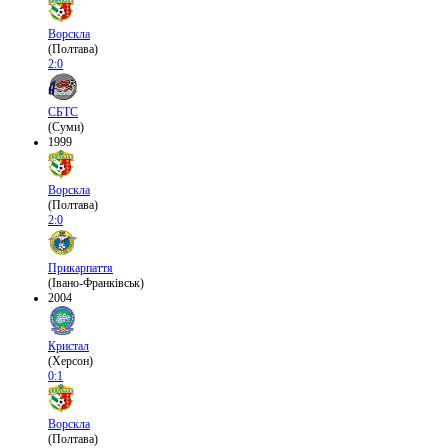
Ворскла
(Полтава)
2:0
СБТС
(Суми)
1999
Ворскла
(Полтава)
2:0
Прикарпаття
(Івано-Франківськ)
2004
Кристал
(Херсон)
0:1
Ворскла
(Полтава)