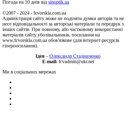
Погода на 10 днів від
sinoptik.ua
©2007 - 2024 - fcvorskla.com.ua
Адміністрація сайту може не поділяти думки авторів та не
несе відповідальності за авторські матеріали та передрук з
інших сайтів. При повному, або частковому використанні
матеріалів сайту уболівальників, посилання на
www.fcvorskla.com.ua обов'язкове (для інтернет-ресурсів
гіперпосилання).
Ідея
–
Олександр Стадниченко
E-mail:
fcvadmin@ukr.net
Ми в соціальних мережах