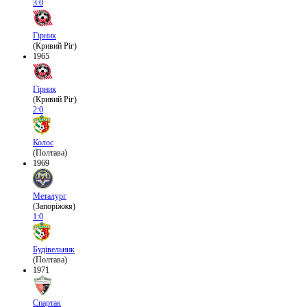
3:0
Гірник
(Кривий Ріг)
1965
Гірник
(Кривий Ріг)
2:0
Колос
(Полтава)
1969
Металург
(Запоріжжя)
1:0
Будівельник
(Полтава)
1971
Спартак