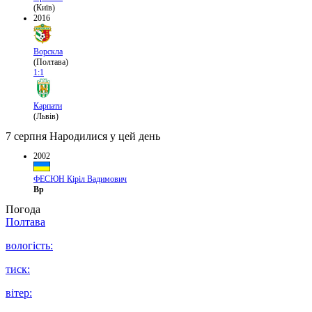
(Київ)
2016
Ворскла
(Полтава)
1:1
Карпати
(Львів)
7 серпня
Народилися у цей день
2002
ФЕСЮН Кіріл Вадимович
Вр
Погода
Полтава
вологість:
тиск:
вітер: