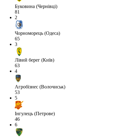
Буковина (Чернівці)
81
2
Чорноморець (Одеса)
65
3
Лівий берег (Київ)
63
4
Агробізнес (Волочиськ)
53
5
Інгулець (Петрове)
46
6