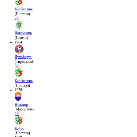
Колгоспник
(Полтава)
2:0
Локомотив
(Гомель)
1964
Лучаферул
(Тирасполь)
3:0
Колгоспник
(Полтава)
1978
Новатор
(Маріуполь)
2:0
Колос
(Полтава)