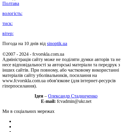
Полтава
вологість:
тиск:
вітер:
Погода на 10 днів від
sinoptik.ua
©2007 - 2024 - fcvorskla.com.ua
Адміністрація сайту може не поділяти думки авторів та не
несе відповідальності за авторські матеріали та передрук з
інших сайтів. При повному, або частковому використанні
матеріалів сайту уболівальників, посилання на
www.fcvorskla.com.ua обов'язкове (для інтернет-ресурсів
гіперпосилання).
Ідея
–
Олександр Стадниченко
E-mail:
fcvadmin@ukr.net
Ми в соціальних мережах