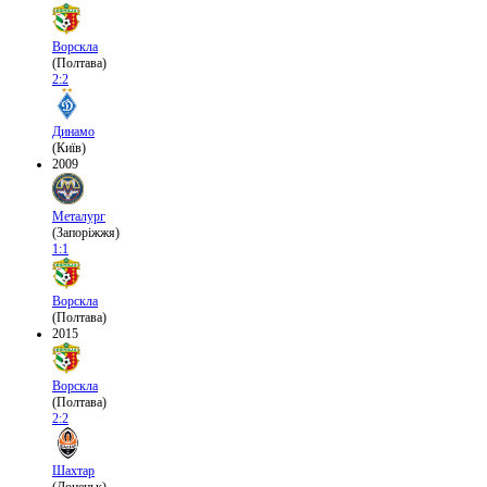
Ворскла
(Полтава)
2:2
Динамо
(Київ)
2009
Металург
(Запоріжжя)
1:1
Ворскла
(Полтава)
2015
Ворскла
(Полтава)
2:2
Шахтар