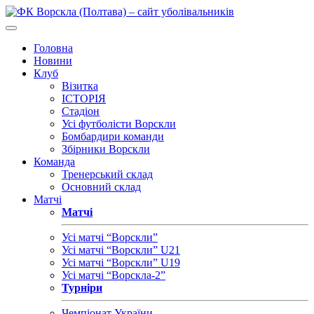
Головна
Новини
Клуб
Візитка
ІСТОРІЯ
Стадіон
Усі футболісти Ворскли
Бомбардири команди
Збірники Ворскли
Команда
Тренерський склад
Основний склад
Матчі
Матчі
Усі матчі “Ворскли”
Усі матчі “Ворскли” U21
Усі матчі “Ворскли” U19
Усі матчі “Ворскла-2”
Турніри
Чемпіонат України