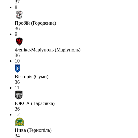
37
8
Пробій (Городенка)
36
9
Фенікс-Маріуполь (Маріуполь)
36
10
Вікторія (Суми)
36
11
ЮКСА (Тарасівка)
36
12
Нива (Тернопіль)
34