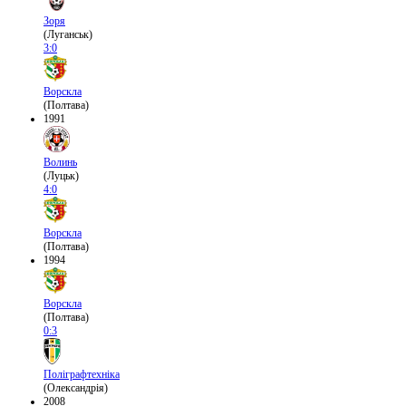
Зоря
(Луганськ)
3:0
Ворскла
(Полтава)
1991
Волинь
(Луцьк)
4:0
Ворскла
(Полтава)
1994
Ворскла
(Полтава)
0:3
Поліграфтехніка
(Олександрія)
2008