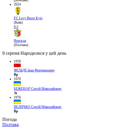
(Донецьк)
2024
FC Levy Bereg Kyiv
(Київ)
0:3
Ворскла
(Полтава)
9 серпня
Народилися у цей день
1959
ФЕЛЬДЕ Іван Фридрихович
Вр
1970
БЕЖЕНАР Сергій Миколайович
Зх
1976
ВЕЛИЧКО Сергій Миколайович
Вр
Погода
Полтава