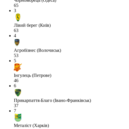
Чорноморець (Одеса)
65
3
Лівий берег (Київ)
63
4
Агробізнес (Волочиськ)
53
5
Інгулець (Петрове)
46
6
Прикарпаття-Благо (Івано-Франківськ)
37
7
Металіст (Харків)