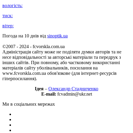
вологість:
тиск:
вітер:
Погода на 10 днів від
sinoptik.ua
©2007 - 2024 - fcvorskla.com.ua
Адміністрація сайту може не поділяти думки авторів та не
несе відповідальності за авторські матеріали та передрук з
інших сайтів. При повному, або частковому використанні
матеріалів сайту уболівальників, посилання на
www.fcvorskla.com.ua обов'язкове (для інтернет-ресурсів
гіперпосилання).
Ідея
–
Олександр Стадниченко
E-mail:
fcvadmin@ukr.net
Ми в соціальних мережах