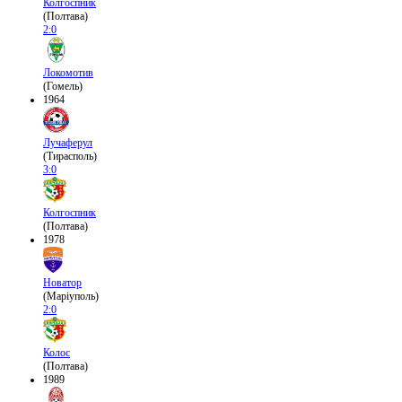
Колгоспник
(Полтава)
2:0
Локомотив
(Гомель)
1964
Лучаферул
(Тирасполь)
3:0
Колгоспник
(Полтава)
1978
Новатор
(Маріуполь)
2:0
Колос
(Полтава)
1989