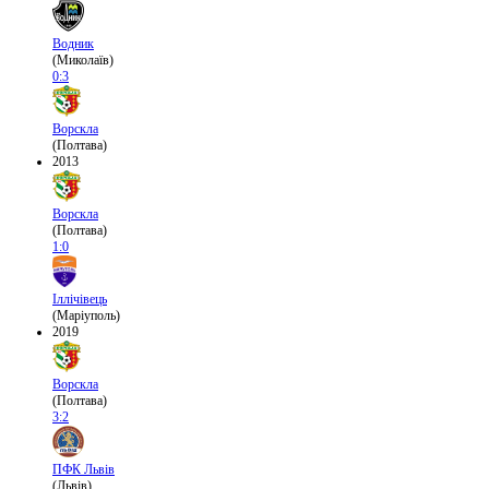
Водник
(Миколаїв)
0:3
Ворскла
(Полтава)
2013
Ворскла
(Полтава)
1:0
Іллічівець
(Маріуполь)
2019
Ворскла
(Полтава)
3:2
ПФК Львів
(Львів)