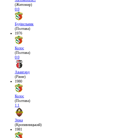
Автомобіліст
(Житомир)
0:0
Будівельник
(Полтава)
1976
Колос
(Полтава)
0:0
Авангард
(Рівне)
1980
Колос
(Полтава)
1:1
Зірка
(Кропивницький)
1981