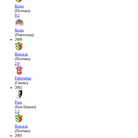
Колос
(Полтава)
0:2
Колос
(Павлоград)
2000
Ворскла
(Полтава)
2:0
Работнічкі
(Скопьє)
2002
Рось
(Біла Церква)
1:2
Ворскла
(Полтава)
2003