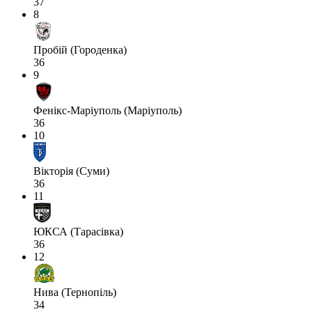
37
8
Пробій (Городенка)
36
9
Фенікс-Маріуполь (Маріуполь)
36
10
Вікторія (Суми)
36
11
ЮКСА (Тарасівка)
36
12
Нива (Тернопіль)
34