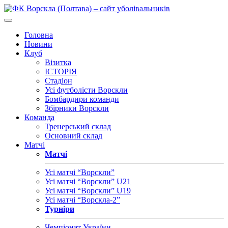
Головна
Новини
Клуб
Візитка
ІСТОРІЯ
Стадіон
Усі футболісти Ворскли
Бомбардири команди
Збірники Ворскли
Команда
Тренерський склад
Основний склад
Матчі
Матчі
Усі матчі “Ворскли”
Усі матчі “Ворскли” U21
Усі матчі “Ворскли” U19
Усі матчі “Ворскла-2”
Турніри
Чемпіонат України