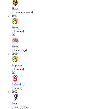
Зірка
(Кропивницький)
1981
Колос
(Полтава)
0:2
Колос
(Павлоград)
2000
Ворскла
(Полтава)
2:0
Работнічкі
(Скопьє)
2002
Рось
(Біла Церква)