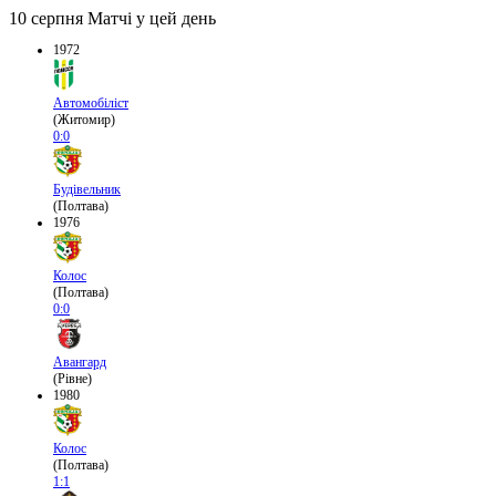
10 серпня
Матчі у цей день
1972
Автомобіліст
(Житомир)
0:0
Будівельник
(Полтава)
1976
Колос
(Полтава)
0:0
Авангард
(Рівне)
1980
Колос
(Полтава)
1:1