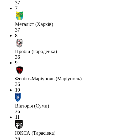
37
7
Металіст (Харків)
37
8
Пробій (Городенка)
36
9
Фенікс-Маріуполь (Маріуполь)
36
10
Вікторія (Суми)
36
11
ЮКСА (Тарасівка)
36