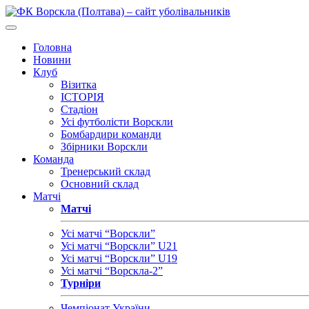
Головна
Новини
Клуб
Візитка
ІСТОРІЯ
Стадіон
Усі футболісти Ворскли
Бомбардири команди
Збірники Ворскли
Команда
Тренерський склад
Основний склад
Матчі
Матчі
Усі матчі “Ворскли”
Усі матчі “Ворскли” U21
Усі матчі “Ворскли” U19
Усі матчі “Ворскла-2”
Турніри
Чемпіонат України