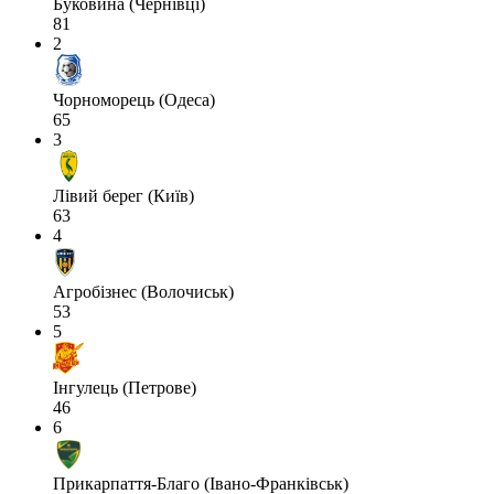
Буковина (Чернівці)
81
2
Чорноморець (Одеса)
65
3
Лівий берег (Київ)
63
4
Агробізнес (Волочиськ)
53
5
Інгулець (Петрове)
46
6
Прикарпаття-Благо (Івано-Франківськ)