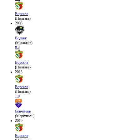
Ворскла
(Полтава)
2003
Водник
(Миколаїв)
0:3
Ворскла
(Полтава)
2013
Ворскла
(Полтава)
1:0
Іллічівець
(Маріуполь)
2019
Ворскла