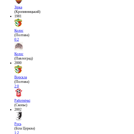
Зірка
(Кропивницький)
1981
Колос
(Полтава)
0:2
Колос
(Павлоград)
2000
Ворскла
(Полтава)
2:0
Работнічкі
(Скопьє)
2002
Рось
(Біла Церква)
1:2