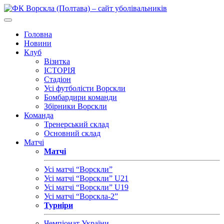
Головна
Новини
Клуб
Візитка
ІСТОРІЯ
Стадіон
Усі футболісти Ворскли
Бомбардири команди
Збірники Ворскли
Команда
Тренерський склад
Основний склад
Матчі
Матчі
Усі матчі “Ворскли”
Усі матчі “Ворскли” U21
Усі матчі “Ворскли” U19
Усі матчі “Ворскла-2”
Турніри
Чемпіонат України