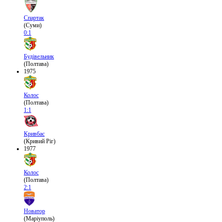
Спартак
(Суми)
0:1
Будівельник
(Полтава)
1975
Колос
(Полтава)
1:1
Кривбас
(Кривий Ріг)
1977
Колос
(Полтава)
2:1
Новатор
(Маріуполь)