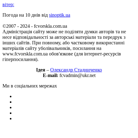
вітер:
Погода на 10 днів від
sinoptik.ua
©2007 - 2024 - fcvorskla.com.ua
Адміністрація сайту може не поділяти думки авторів та не
несе відповідальності за авторські матеріали та передрук з
інших сайтів. При повному, або частковому використанні
матеріалів сайту уболівальників, посилання на
www.fcvorskla.com.ua обов'язкове (для інтернет-ресурсів
гіперпосилання).
Ідея
–
Олександр Стадниченко
E-mail:
fcvadmin@ukr.net
Ми в соціальних мережах