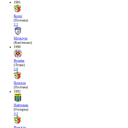
1981
Колос
(Полтава)
2:2
Металург
(Кам'янське)
1990
Волинь
(Луцьк)
2:0
Ворскла
(Полтава)
1992
Нафтовик
(Охтирка)
3:2
Ворскла