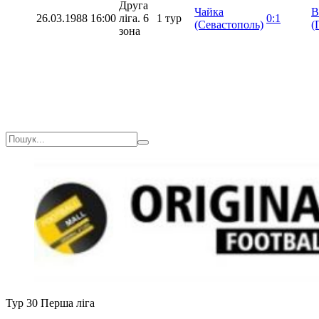
Друга
Чайка
В
26.03.1988
16:00
ліга. 6
1 тур
0:1
(Севастополь)
(
зона
Тур 30
Перша ліга