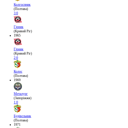
Колгоспник
(Полтава)
3:0
Гірник
(Кривий Ріг)
1965
Гірник
(Кривий Ріг)
2:0
Колос
(Полтава)
1969
Металург
(Запоріжжя)
1:0
Будівельник
(Полтава)
1971