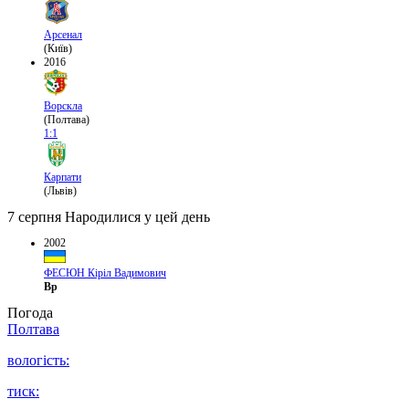
Арсенал
(Київ)
2016
Ворскла
(Полтава)
1:1
Карпати
(Львів)
7 серпня
Народилися у цей день
2002
ФЕСЮН Кіріл Вадимович
Вр
Погода
Полтава
вологість:
тиск: