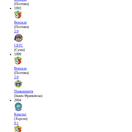
(Полтава)
1993
Ворскла
(Полтава)
2:0
СБТС
(Суми)
1999
Ворскла
(Полтава)
2:0
Прикарпаття
(Івано-Франківськ)
2004
Кристал
(Херсон)
0:1