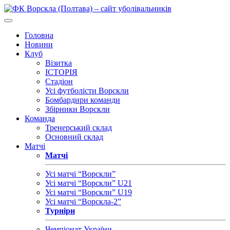
Головна
Новини
Клуб
Візитка
ІСТОРІЯ
Стадіон
Усі футболісти Ворскли
Бомбардири команди
Збірники Ворскли
Команда
Тренерський склад
Основний склад
Матчі
Матчі
Усі матчі “Ворскли”
Усі матчі “Ворскли” U21
Усі матчі “Ворскли” U19
Усі матчі “Ворскла-2”
Турніри
Чемпіонат України