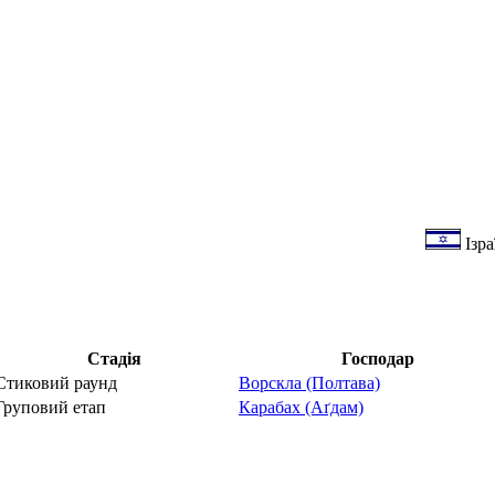
Ізра
Стадія
Господар
Стиковий раунд
Ворскла (Полтава)
Груповий етап
Карабах (Аґдам)