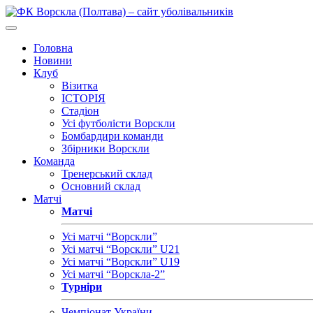
Головна
Новини
Клуб
Візитка
ІСТОРІЯ
Стадіон
Усі футболісти Ворскли
Бомбардири команди
Збірники Ворскли
Команда
Тренерський склад
Основний склад
Матчі
Матчі
Усі матчі “Ворскли”
Усі матчі “Ворскли” U21
Усі матчі “Ворскли” U19
Усі матчі “Ворскла-2”
Турніри
Чемпіонат України