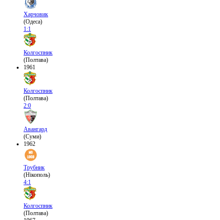
Харчовик
(Одеса)
1:1
Колгоспник
(Полтава)
1961
Колгоспник
(Полтава)
2:0
Авангард
(Суми)
1962
Трубник
(Нікополь)
4:1
Колгоспник
(Полтава)