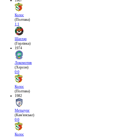
1967
Колос
(Полтава)
1:1
Шахтар
(Горлівка)
1974
Локомотив
(Херсон)
0:0
Колос
(Полтава)
1982
Металург
(Кам'янське)
0:0
Колос