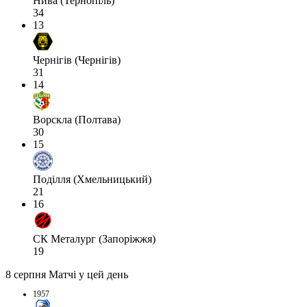
Нива (Тернопіль)
34
13
Чернігів (Чернігів)
31
14
Ворскла (Полтава)
30
15
Поділля (Хмельницький)
21
16
СК Металург (Запоріжжя)
19
8 серпня
Матчі у цей день
1957