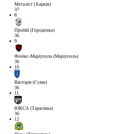
Металіст (Харків)
37
8
Пробій (Городенка)
36
9
Фенікс-Маріуполь (Маріуполь)
36
10
Вікторія (Суми)
36
11
ЮКСА (Тарасівка)
36
12