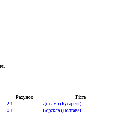
їль
Рахунок
Гість
2:1
Динамо (Бухарест)
0:1
Ворскла (Полтава)