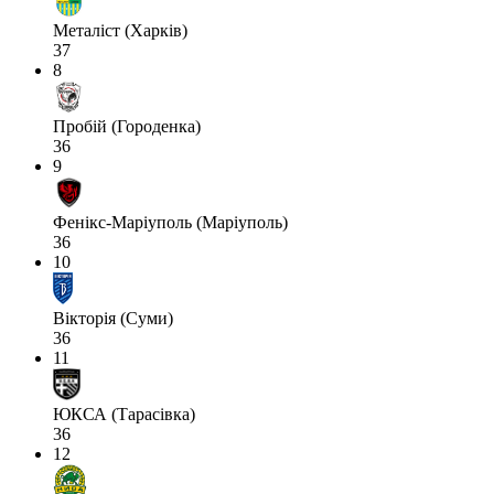
Металіст (Харків)
37
8
Пробій (Городенка)
36
9
Фенікс-Маріуполь (Маріуполь)
36
10
Вікторія (Суми)
36
11
ЮКСА (Тарасівка)
36
12