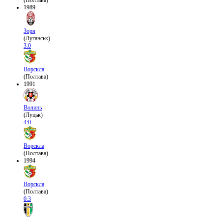
(Полтава)
1989
Зоря
(Луганськ)
3:0
Ворскла
(Полтава)
1991
Волинь
(Луцьк)
4:0
Ворскла
(Полтава)
1994
Ворскла
(Полтава)
0:3