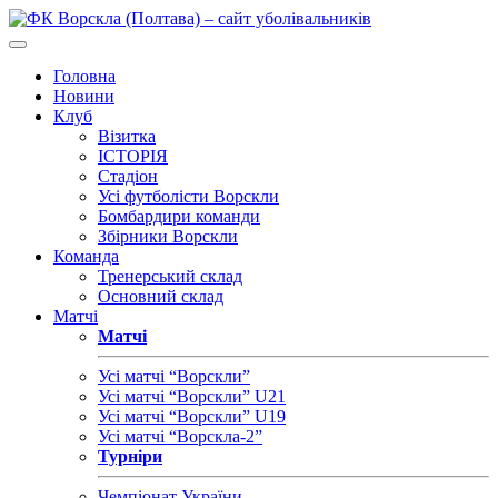
Головна
Новини
Клуб
Візитка
ІСТОРІЯ
Стадіон
Усі футболісти Ворскли
Бомбардири команди
Збірники Ворскли
Команда
Тренерський склад
Основний склад
Матчі
Матчі
Усі матчі “Ворскли”
Усі матчі “Ворскли” U21
Усі матчі “Ворскли” U19
Усі матчі “Ворскла-2”
Турніри
Чемпіонат України