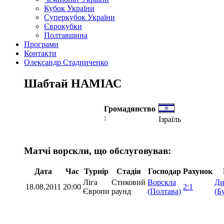
Кубок України
Суперкубок України
Єврокубки
Полтавщина
Програми
Контакти
Олександр Стадниченко
Шабтай НАМІАС
Громадянство
:
Ізраїль
Матчі ворскли, що обслуговував:
Дата
Час
Турнір
Стадія
Господар
Рахунок
Ліга
Стиковий
Ворскла
Ди
18.08.2011
20:00
2:1
Європи
раунд
(Полтава)
(Б