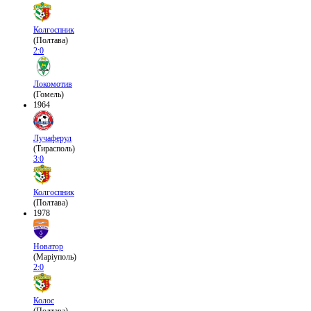
Колгоспник
(Полтава)
2:0
Локомотив
(Гомель)
1964
Лучаферул
(Тирасполь)
3:0
Колгоспник
(Полтава)
1978
Новатор
(Маріуполь)
2:0
Колос