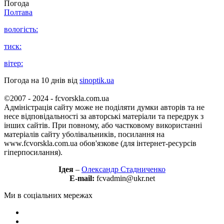
Погода
Полтава
вологість:
тиск:
вітер:
Погода на 10 днів від
sinoptik.ua
©2007 - 2024 - fcvorskla.com.ua
Адміністрація сайту може не поділяти думки авторів та не
несе відповідальності за авторські матеріали та передрук з
інших сайтів. При повному, або частковому використанні
матеріалів сайту уболівальників, посилання на
www.fcvorskla.com.ua обов'язкове (для інтернет-ресурсів
гіперпосилання).
Ідея
–
Олександр Стадниченко
E-mail:
fcvadmin@ukr.net
Ми в соціальних мережах