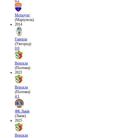
0:1
Металург
(Маріуполь)
2014
Говерла
(Ужгород)
0:0
Ворскла
(Полтава)
2021
Ворскла
(Полтава)
4:1
ФК Львів
(Львів)
2025
Ворскла