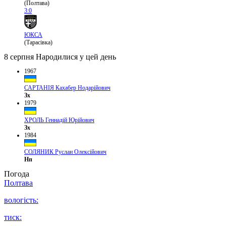
(Полтава)
3:0
ЮКСА
(Тарасівка)
8 серпня
Народилися у цей день
1967
САРТАНІЯ Кахабер Нодарійович
Зх
1979
ХРОЛЬ Геннадій Юрійович
Зх
1984
СОЛЯНИК Руслан Олексійович
Нп
Погода
Полтава
вологість:
тиск: