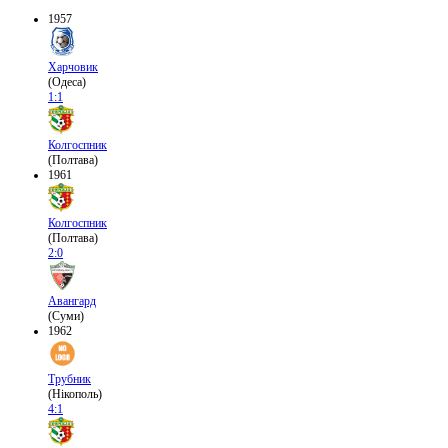
1957
Харчовик
(Одеса)
1:1
Колгоспник
(Полтава)
1961
Колгоспник
(Полтава)
2:0
Авангард
(Суми)
1962
Трубник
(Нікополь)
4:1