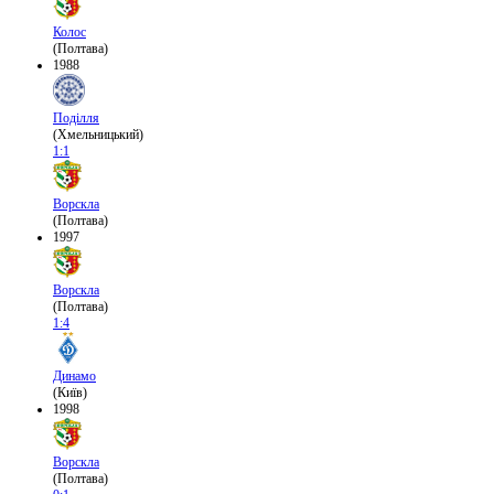
Колос
(Полтава)
1988
Поділля
(Хмельницький)
1:1
Ворскла
(Полтава)
1997
Ворскла
(Полтава)
1:4
Динамо
(Київ)
1998
Ворскла
(Полтава)