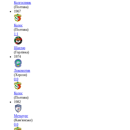
Колгоспник
(Полтава)
1967
Колос
(Полтава)
1:1
Шахтар
(Горлівка)
1974
Локомотив
(Херсон)
0:0
Колос
(Полтава)
1982
Металург
(Кам'янське)
0:0