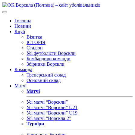
Головна
Новини
Клуб
Візитка
ІСТОРІЯ
Стадіон
Усі футболісти Ворскли
Бомбардири команди
Збірники Ворскли
Команда
Тренерський склад
Основний склад
Матчі
Матчі
Усі матчі “Ворскли”
Усі матчі “Ворскли” U21
Усі матчі “Ворскли” U19
Усі матчі “Ворскла-2”
Турніри
Чемпіонат України