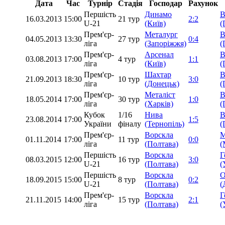
Дата
Час
Турнір
Стадія
Господар
Рахунок
Першість
Динамо
В
16.03.2013
15:00
21 тур
2:2
U-21
(Київ)
(
Прем'єр-
Металург
В
04.05.2013
13:30
27 тур
0:4
ліга
(Запоріжжя)
(
Прем'єр-
Арсенал
В
03.08.2013
17:00
4 тур
1:1
ліга
(Київ)
(
Прем'єр-
Шахтар
В
21.09.2013
18:30
10 тур
3:0
ліга
(Донецьк)
(
Прем'єр-
Металіст
В
18.05.2014
17:00
30 тур
1:0
ліга
(Харків)
(
Кубок
1/16
Нива
В
23.08.2014
17:00
1:5
України
фіналу
(Тернопіль)
(
Прем'єр-
Ворскла
М
01.11.2014
17:00
11 тур
0:0
ліга
(Полтава)
(
Першість
Ворскла
Г
08.03.2015
12:00
16 тур
3:0
U-21
(Полтава)
(
Першість
Ворскла
О
18.09.2015
15:00
8 тур
0:2
U-21
(Полтава)
(
Прем'єр-
Ворскла
Г
21.11.2015
14:00
15 тур
2:1
ліга
(Полтава)
(