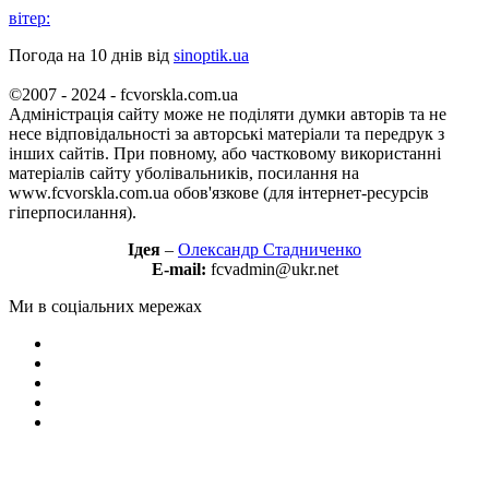
вітер:
Погода на 10 днів від
sinoptik.ua
©2007 - 2024 - fcvorskla.com.ua
Адміністрація сайту може не поділяти думки авторів та не
несе відповідальності за авторські матеріали та передрук з
інших сайтів. При повному, або частковому використанні
матеріалів сайту уболівальників, посилання на
www.fcvorskla.com.ua обов'язкове (для інтернет-ресурсів
гіперпосилання).
Ідея
–
Олександр Стадниченко
E-mail:
fcvadmin@ukr.net
Ми в соціальних мережах