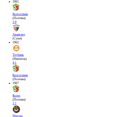
1961
Колгоспник
(Полтава)
2:0
Авангард
(Суми)
1962
Трубник
(Нікополь)
4:1
Колгоспник
(Полтава)
1967
Колос
(Полтава)
1:1
Шахтар