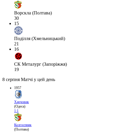
Ворскла (Полтава)
30
15
Поділля (Хмельницький)
21
16
СК Металург (Запоріжжя)
19
8 серпня
Матчі у цей день
1957
Харчовик
(Одеса)
1:1
Колгоспник
(Полтава)