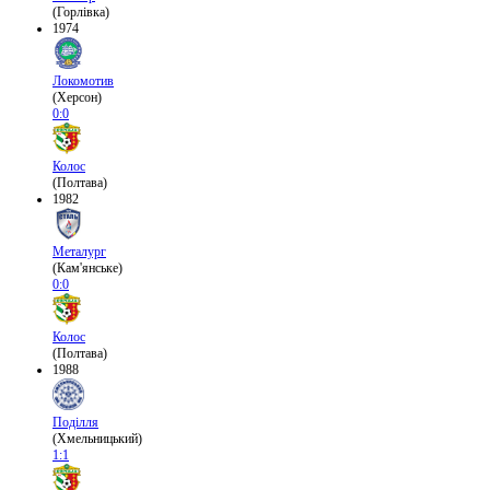
(Горлівка)
1974
Локомотив
(Херсон)
0:0
Колос
(Полтава)
1982
Металург
(Кам'янське)
0:0
Колос
(Полтава)
1988
Поділля
(Хмельницький)
1:1