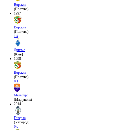
Ворскла
(Полтава)
1997
Ворскла
(Полтава)
1:4
Динамо
(Київ)
1998
Ворскла
(Полтава)
0:1
Металург
(Маріуполь)
2014
Говерла
(Ужгород)
0:0