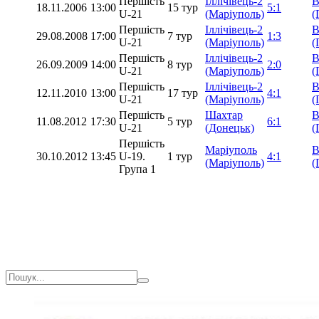
Першість
Іллічівець-2
В
18.11.2006
13:00
15 тур
5:1
U-21
(Маріуполь)
(
Першість
Іллічівець-2
В
29.08.2008
17:00
7 тур
1:3
U-21
(Маріуполь)
(
Першість
Іллічівець-2
В
26.09.2009
14:00
8 тур
2:0
U-21
(Маріуполь)
(
Першість
Іллічівець-2
В
12.11.2010
13:00
17 тур
4:1
U-21
(Маріуполь)
(
Першість
Шахтар
В
11.08.2012
17:30
5 тур
6:1
U-21
(Донецьк)
(
Першість
Маріуполь
В
30.10.2012
13:45
U-19.
1 тур
4:1
(Маріуполь)
(
Група 1