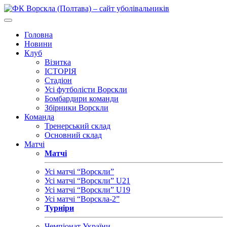
Головна
Новини
Клуб
Візитка
ІСТОРІЯ
Стадіон
Усі футболісти Ворскли
Бомбардири команди
Збірники Ворскли
Команда
Тренерський склад
Основний склад
Матчі
Матчі
Усі матчі “Ворскли”
Усі матчі “Ворскли” U21
Усі матчі “Ворскли” U19
Усі матчі “Ворскла-2”
Турніри
Чемпіонат України