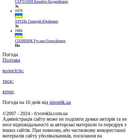
САРТАНІЯ Кахабер Нодарійович
Зх
1979
ХРОЛЬ Геннадій Юрійович
Зх
1984
СОЛЯНИК Руслан Олексійович
Нп
Погода
Полтава
вологість:
тиск:
вітер:
Погода на 10 днів від
sinoptik.ua
©2007 - 2024 - fcvorskla.com.ua
Адміністрація сайту може не поділяти думки авторів та не
несе відповідальності за авторські матеріали та передрук з
інших сайтів. При повному, або частковому використанні
матеріалів сайту уболівальників, посилання на