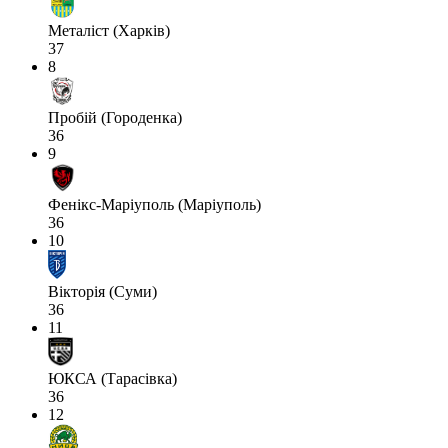
Металіст (Харків)
37
8
Пробій (Городенка)
36
9
Фенікс-Маріуполь (Маріуполь)
36
10
Вікторія (Суми)
36
11
ЮКСА (Тарасівка)
36
12