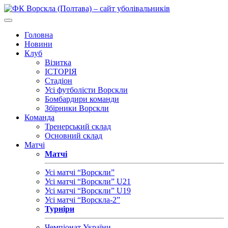
Головна
Новини
Клуб
Візитка
ІСТОРІЯ
Стадіон
Усі футболісти Ворскли
Бомбардири команди
Збірники Ворскли
Команда
Тренерський склад
Основний склад
Матчі
Матчі
Усі матчі “Ворскли”
Усі матчі “Ворскли” U21
Усі матчі “Ворскли” U19
Усі матчі “Ворскла-2”
Турніри
Чемпіонат України