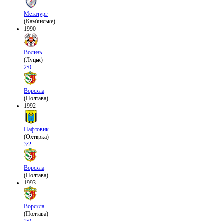
Металург
(Кам'янське)
1990
Волинь
(Луцьк)
2:0
Ворскла
(Полтава)
1992
Нафтовик
(Охтирка)
3:2
Ворскла
(Полтава)
1993
Ворскла
(Полтава)