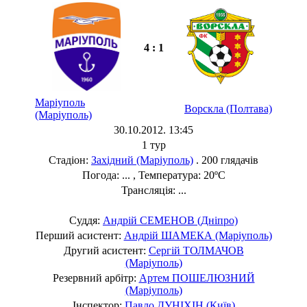
4 : 1
Маріуполь
Ворскла (Полтава)
(Маріуполь)
30.10.2012. 13:45
1 тур
Стадіон:
Західний (Маріуполь)
. 200 глядачів
Погода: ... , Температура: 20ºC
Трансляція: ...
Суддя:
Андрій СЕМЕНОВ (Дніпро)
Перший асистент:
Андрій ШАМЕКА (Маріуполь)
Другий асистент:
Сергій ТОЛМАЧОВ
(Маріуполь)
Резервний арбітр:
Артем ПОШЕЛЮЗНИЙ
(Маріуполь)
Інспектор:
Павло ДУНІХІН (Київ)