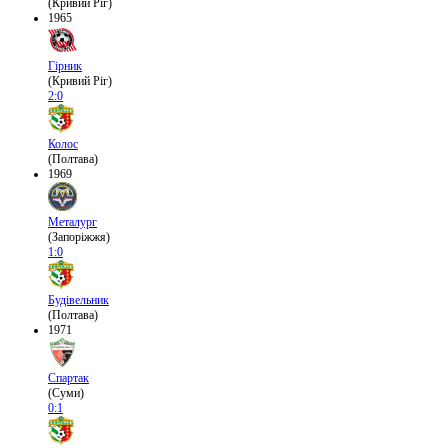
(Кривий Ріг)
1965
Гірник
(Кривий Ріг)
2:0
Колос
(Полтава)
1969
Металург
(Запоріжжя)
1:0
Будівельник
(Полтава)
1971
Спартак
(Суми)
0:1