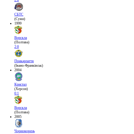
2:0
СБТС
(Суми)
1999
Ворскла
(Полтава)
2:0
Прикарпаття
(Івано-Франківськ)
2004
Кристал
(Херсон)
0:1
Ворскла
(Полтава)
2005
Чорноморець