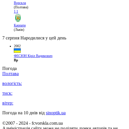
Ворскла
(Полтава)
1:1
Карпати
(Львів)
7 серпня
Народилися у цей день
2002
ФЕСЮН Кіріл Вадимович
Вр
Погода
Полтава
вологість:
тиск:
вітер:
Погода на 10 днів від
sinoptik.ua
©2007 - 2024 - fcvorskla.com.ua
Адміністрація сайту може не поділяти думки авторів та не