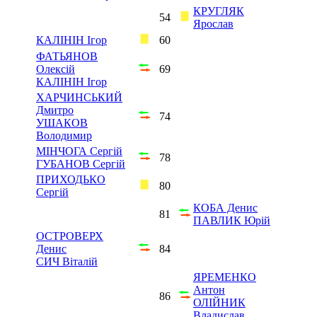
КРУГЛЯК
54
Ярослав
КАЛІНІН Ігор
60
ФАТЬЯНОВ
Олексій
69
КАЛІНІН Ігор
ХАРЧИНСЬКИЙ
Дмитро
74
УШАКОВ
Володимир
МІНЧОГА Сергій
78
ГУБАНОВ Сергій
ПРИХОДЬКО
80
Сергій
КОБА Денис
81
ПАВЛИК Юрій
ОСТРОВЕРХ
Денис
84
СИЧ Віталій
ЯРЕМЕНКО
Антон
86
ОЛІЙНИК
Владислав