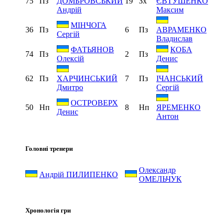
75
Пз
19
Зх
ДОМБРОВСЬКИЙ
ЄВТУШЕНКО
Андрій
Максим
МІНЧОГА
36
Пз
6
Пз
АВРАМЕНКО
Сергій
Владислав
ФАТЬЯНОВ
КОБА
74
Пз
2
Пз
Олексій
Денис
62
Пз
7
Пз
ХАРЧИНСЬКИЙ
ІЧАНСЬКИЙ
Дмитро
Сергій
ОСТРОВЕРХ
50
Нп
8
Нп
ЯРЕМЕНКО
Денис
Антон
Головні тренери
Олександр
Андрій ПИЛИПЕНКО
ОМЕЛЬЧУК
Хронологія гри