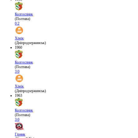
Колгоспник
(Полтава)
0:2
Хімік
(Дніпродзержинськ)
1960
Колгоспник
(Полтава)
3:0
Хімік
(Дніпродзержинськ)
1963
Колгоспник
(Полтава)
3:0
Гірник