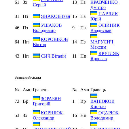
61
Зх
13
Пз
КРАВЧЕНКО
Сергій
Дмитро
ПАВЛИК
31
Пз
15
Пз
ЯНАКОВ Іван
Юрій
УШАКОВ
ОЛІЙНИК
46
Пз
9
Пз
Володимир
Владислав
КОРОВІКОВ
64
Нп
14
Пз
МАРУСИЧ
Віктор
Максим
КРУГЛЯК
43
Нп
11
Нп
СИЧ Віталій
Ярослав
Запасний склад
№
Амп
Гравець
№
Амп
Гравець
ЗОРАБЯН
72
Вр
1
Вр
ВАНЮКОВ
Григорій
Кирило
КОРНІЮК
ОДАРЮК
53
Зх
16
Нп
Олександр
Володимир