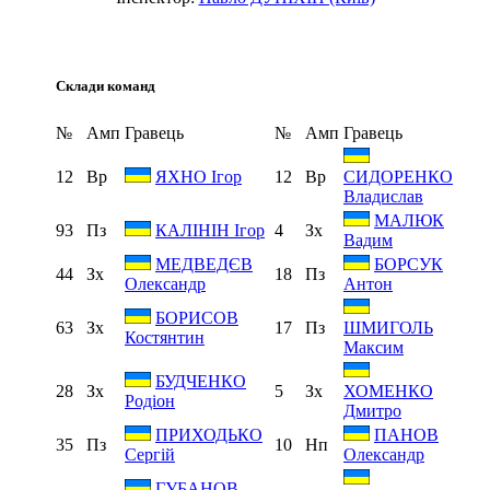
Склади команд
№
Амп
Гравець
№
Амп
Гравець
12
Вр
12
Вр
ЯХНО Ігор
СИДОРЕНКО
Владислав
МАЛЮК
93
Пз
4
Зх
КАЛІНІН Ігор
Вадим
МЕДВЕДЄВ
БОРСУК
44
Зх
18
Пз
Олександр
Антон
БОРИСОВ
63
Зх
17
Пз
ШМИГОЛЬ
Костянтин
Максим
БУДЧЕНКО
28
Зх
5
Зх
ХОМЕНКО
Родіон
Дмитро
ПРИХОДЬКО
ПАНОВ
35
Пз
10
Нп
Сергій
Олександр
ГУБАНОВ