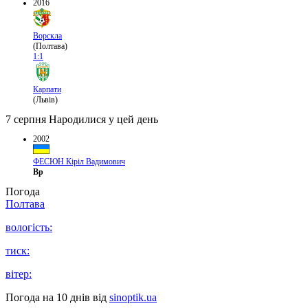
2016
Ворскла
(Полтава)
1:1
Карпати
(Львів)
7 серпня
Народилися у цей день
2002
ФЕСЮН Кіріл Вадимович
Вр
Погода
Полтава
вологість:
тиск:
вітер:
Погода на 10 днів від
sinoptik.ua