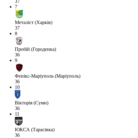
37
7
Металіст (Харків)
37
8
Пробій (Городенка)
36
9
Фенікс-Маріуполь (Маріуполь)
36
10
Вікторія (Суми)
36
11
ЮКСА (Тарасівка)
36