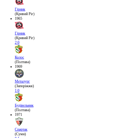
Гірник
(Кривий Ріг)
1965
Гірник
(Кривий Ріг)
2:0
Колос
(Полтава)
1969
Металург
(Запоріжжя)
1:0
Будівельник
(Полтава)
1971
Спартак
(Суми)