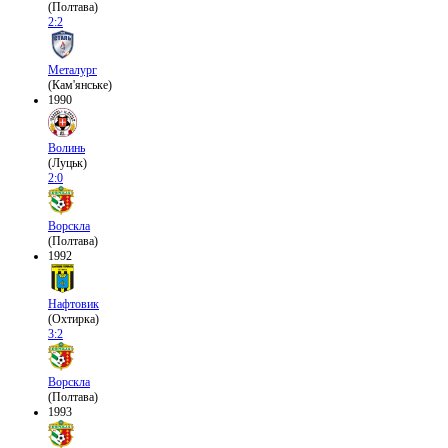
(Полтава)
2:2
Металург
(Кам'янське)
1990
Волинь
(Луцьк)
2:0
Ворскла
(Полтава)
1992
Нафтовик
(Охтирка)
3:2
Ворскла
(Полтава)
1993