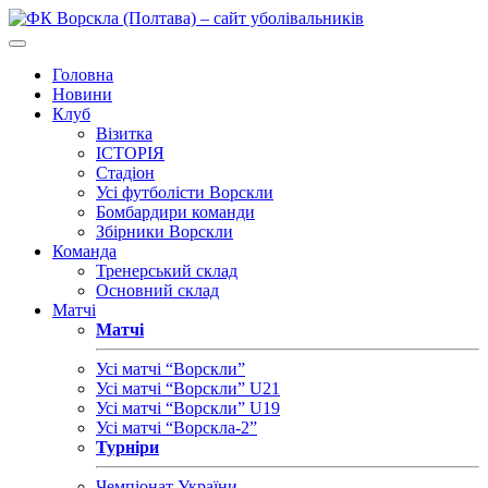
Головна
Новини
Клуб
Візитка
ІСТОРІЯ
Стадіон
Усі футболісти Ворскли
Бомбардири команди
Збірники Ворскли
Команда
Тренерський склад
Основний склад
Матчі
Матчі
Усі матчі “Ворскли”
Усі матчі “Ворскли” U21
Усі матчі “Ворскли” U19
Усі матчі “Ворскла-2”
Турніри
Чемпіонат України