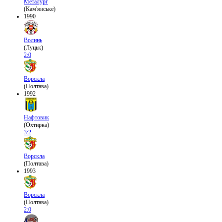
Металург
(Кам'янське)
1990
Волинь
(Луцьк)
2:0
Ворскла
(Полтава)
1992
Нафтовик
(Охтирка)
3:2
Ворскла
(Полтава)
1993
Ворскла
(Полтава)
2:0