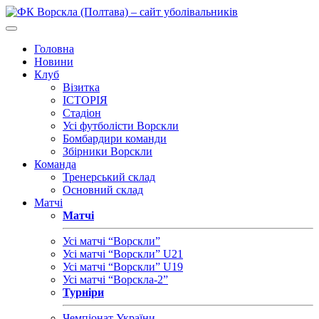
Головна
Новини
Клуб
Візитка
ІСТОРІЯ
Стадіон
Усі футболісти Ворскли
Бомбардири команди
Збірники Ворскли
Команда
Тренерський склад
Основний склад
Матчі
Матчі
Усі матчі “Ворскли”
Усі матчі “Ворскли” U21
Усі матчі “Ворскли” U19
Усі матчі “Ворскла-2”
Турніри
Чемпіонат України