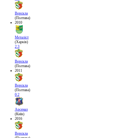
Ворскла
(Полтава)
2010
Металіст
(Харків)
2:3
Ворскла
(Полтава)
2011
Ворскла
(Полтава)
0:2
Арсенал
(Київ)
2016
Ворскла