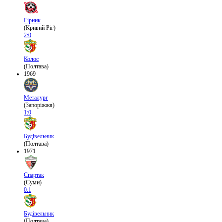
Гірник
(Кривий Ріг)
2:0
Колос
(Полтава)
1969
Металург
(Запоріжжя)
1:0
Будівельник
(Полтава)
1971
Спартак
(Суми)
0:1
Будівельник
(Полтава)