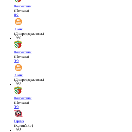
Колгоспник
(Полтава)
0:2
Хімік
(Дніпродзержинськ)
1960
Колгоспник
(Полтава)
3:0
Хімік
(Дніпродзержинськ)
1963
Колгоспник
(Полтава)
3:0
Гірник
(Кривий Ріг)
1965