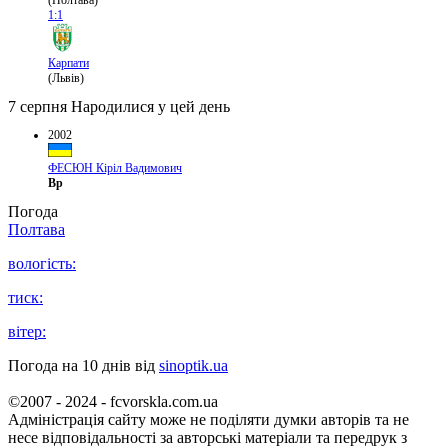
(Полтава)
1:1
Карпати
(Львів)
7 серпня
Народилися у цей день
2002
ФЕСЮН Кіріл Вадимович
Вр
Погода
Полтава
вологість:
тиск:
вітер:
Погода на 10 днів від
sinoptik.ua
©2007 - 2024 - fcvorskla.com.ua
Адміністрація сайту може не поділяти думки авторів та не
несе відповідальності за авторські матеріали та передрук з