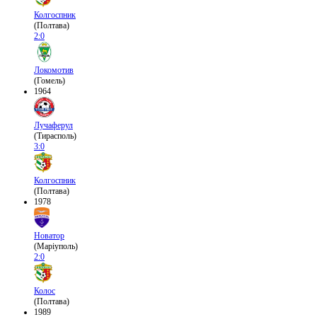
Колгоспник
(Полтава)
2:0
Локомотив
(Гомель)
1964
Лучаферул
(Тирасполь)
3:0
Колгоспник
(Полтава)
1978
Новатор
(Маріуполь)
2:0
Колос
(Полтава)
1989