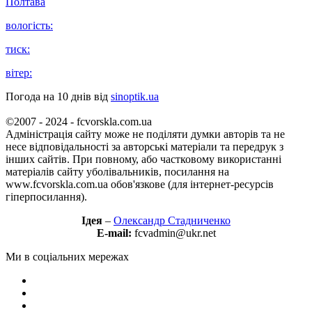
Полтава
вологість:
тиск:
вітер:
Погода на 10 днів від
sinoptik.ua
©2007 - 2024 - fcvorskla.com.ua
Адміністрація сайту може не поділяти думки авторів та не
несе відповідальності за авторські матеріали та передрук з
інших сайтів. При повному, або частковому використанні
матеріалів сайту уболівальників, посилання на
www.fcvorskla.com.ua обов'язкове (для інтернет-ресурсів
гіперпосилання).
Ідея
–
Олександр Стадниченко
E-mail:
fcvadmin@ukr.net
Ми в соціальних мережах