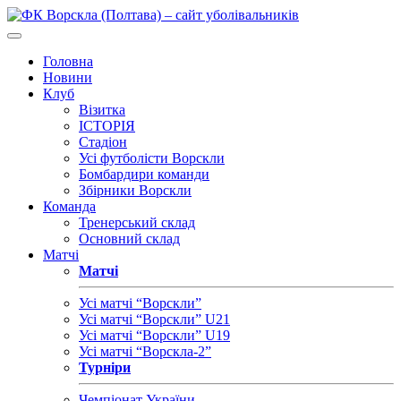
Головна
Новини
Клуб
Візитка
ІСТОРІЯ
Стадіон
Усі футболісти Ворскли
Бомбардири команди
Збірники Ворскли
Команда
Тренерський склад
Основний склад
Матчі
Матчі
Усі матчі “Ворскли”
Усі матчі “Ворскли” U21
Усі матчі “Ворскли” U19
Усі матчі “Ворскла-2”
Турніри
Чемпіонат України