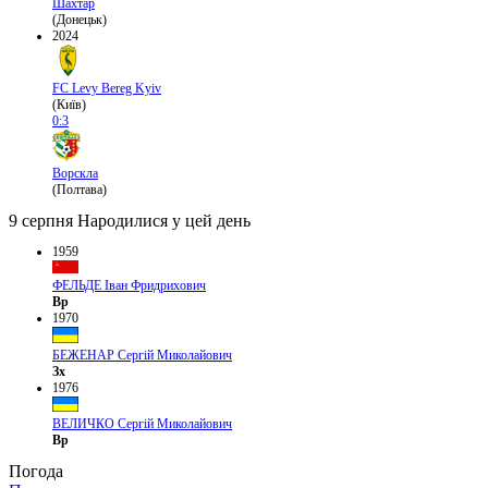
Шахтар
(Донецьк)
2024
FC Levy Bereg Kyiv
(Київ)
0:3
Ворскла
(Полтава)
9 серпня
Народилися у цей день
1959
ФЕЛЬДЕ Іван Фридрихович
Вр
1970
БЕЖЕНАР Сергій Миколайович
Зх
1976
ВЕЛИЧКО Сергій Миколайович
Вр
Погода