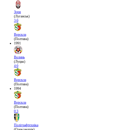
Зоря
(Луганськ)
3:0
Ворскла
(Полтава)
1991
Волинь
(Луцьк)
4:0
Ворскла
(Полтава)
1994
Ворскла
(Полтава)
0:3
Поліграфтехніка
(Олександрія)