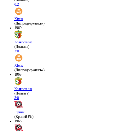
(Полтава)
0:2
Хімік
(Дніпродзержинськ)
1960
Колгоспник
(Полтава)
3:0
Хімік
(Дніпродзержинськ)
1963
Колгоспник
(Полтава)
3:0
Гірник
(Кривий Ріг)
1965