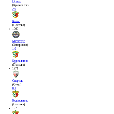
Гірник
(Кривий Ріг)
2:0
Колос
(Полтава)
1969
Металург
(Запоріжжя)
1:0
Будівельник
(Полтава)
1971
Спартак
(Суми)
0:1
Будівельник
(Полтава)
1975