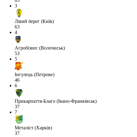
65
3
Лівий берег (Київ)
63
4
Агробізнес (Волочиськ)
53
5
Інгулець (Петрове)
46
6
Прикарпаття-Благо (Івано-Франківськ)
37
7
Металіст (Харків)
37