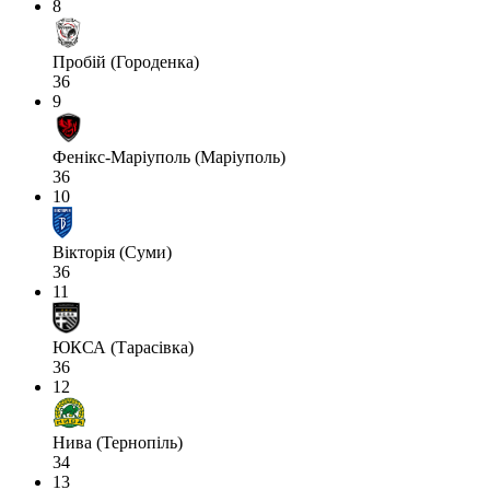
8
Пробій (Городенка)
36
9
Фенікс-Маріуполь (Маріуполь)
36
10
Вікторія (Суми)
36
11
ЮКСА (Тарасівка)
36
12
Нива (Тернопіль)
34
13