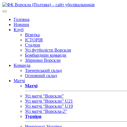
Головна
Новини
Клуб
Візитка
ІСТОРІЯ
Стадіон
Усі футболісти Ворскли
Бомбардири команди
Збірники Ворскли
Команда
Тренерський склад
Основний склад
Матчі
Матчі
Усі матчі “Ворскли”
Усі матчі “Ворскли” U21
Усі матчі “Ворскли” U19
Усі матчі “Ворскла-2”
Турніри
Чемпіонат України