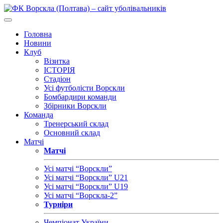
Головна
Новини
Клуб
Візитка
ІСТОРІЯ
Стадіон
Усі футболісти Ворскли
Бомбардири команди
Збірники Ворскли
Команда
Тренерський склад
Основний склад
Матчі
Матчі
Усі матчі “Ворскли”
Усі матчі “Ворскли” U21
Усі матчі “Ворскли” U19
Усі матчі “Ворскла-2”
Турніри
Чемпіонат України