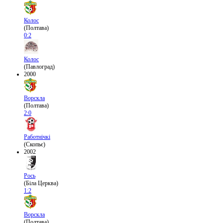
Колос
(Полтава)
0:2
Колос
(Павлоград)
2000
Ворскла
(Полтава)
2:0
Работнічкі
(Скопьє)
2002
Рось
(Біла Церква)
1:2
Ворскла
(Полтава)