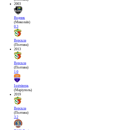
2003
Водник
(Миколаїв)
0:3
Ворскла
(Полтава)
2013
Ворскла
(Полтава)
1:0
Іллічівець
(Маріуполь)
2019
Ворскла
(Полтава)
3:2