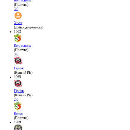
Колгоспник
(Полтава)
3:0
Хімік
(Дніпродзержинськ)
1963
Колгоспник
(Полтава)
3:0
Гірник
(Кривий Ріг)
1965
Гірник
(Кривий Ріг)
2:0
Колос
(Полтава)
1969