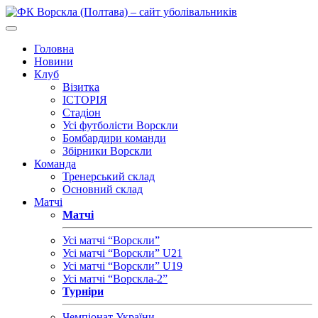
Головна
Новини
Клуб
Візитка
ІСТОРІЯ
Стадіон
Усі футболісти Ворскли
Бомбардири команди
Збірники Ворскли
Команда
Тренерський склад
Основний склад
Матчі
Матчі
Усі матчі “Ворскли”
Усі матчі “Ворскли” U21
Усі матчі “Ворскли” U19
Усі матчі “Ворскла-2”
Турніри
Чемпіонат України