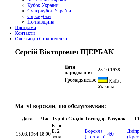
Кубок України
Суперкубок України
Єврокубки
Полтавщина
Програми
Контакти
Олександр Стадниченко
Сергій Вікторович ЩЕРБАК
Дата
28.10.1938
народження
:
Громадянство
Київ ,
:
Україна
Матчі ворскли, що обслуговував:
Дата
Час
Турнір
Стадія
Господар
Рахунок
Г
Клас
Б. 2
Ворскла
Дніп
15.08.1964
18:00
4:0
зона
(Полтава)
(Кре