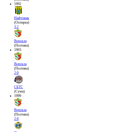
1992
Нафтовик
(Охтирка)
3:2
Ворскла
(Полтава)
1993
Ворскла
(Полтава)
2:0
СБТС
(Суми)
1999
Ворскла
(Полтава)
2:0