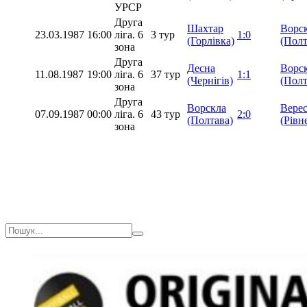
УРСР
Друга
Шахтар
Ворс
23.03.1987
16:00
ліга. 6
3 тур
1:0
(Горлівка)
(Полт
зона
Друга
Десна
Ворс
11.08.1987
19:00
ліга. 6
37 тур
1:1
(Чернігів)
(Полт
зона
Друга
Ворскла
Вере
07.09.1987
00:00
ліга. 6
43 тур
2:0
(Полтава)
(Рівн
зона