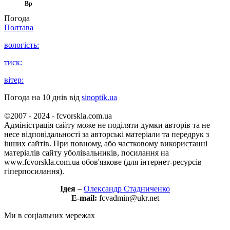
Вр
Погода
Полтава
вологість:
тиск:
вітер:
Погода на 10 днів від
sinoptik.ua
©2007 - 2024 - fcvorskla.com.ua
Адміністрація сайту може не поділяти думки авторів та не
несе відповідальності за авторські матеріали та передрук з
інших сайтів. При повному, або частковому використанні
матеріалів сайту уболівальників, посилання на
www.fcvorskla.com.ua обов'язкове (для інтернет-ресурсів
гіперпосилання).
Ідея
–
Олександр Стадниченко
E-mail:
fcvadmin@ukr.net
Ми в соціальних мережах