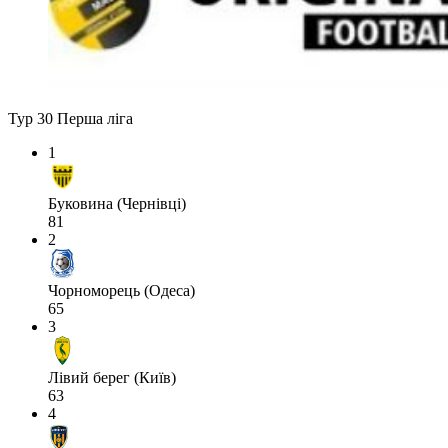
Тур 30
Перша ліга
1
Буковина (Чернівці)
81
2
Чорноморець (Одеса)
65
3
Лівий берег (Київ)
63
4