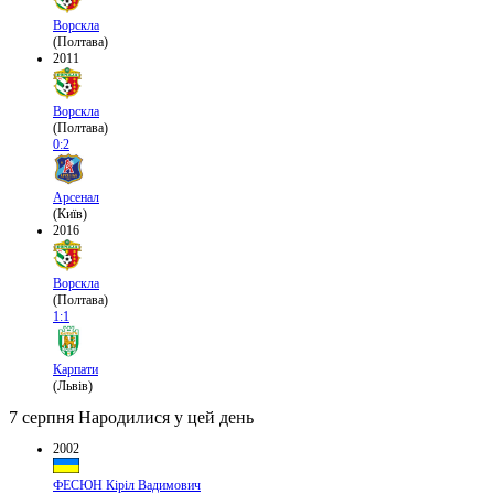
Ворскла
(Полтава)
2011
Ворскла
(Полтава)
0:2
Арсенал
(Київ)
2016
Ворскла
(Полтава)
1:1
Карпати
(Львів)
7 серпня
Народилися у цей день
2002
ФЕСЮН Кіріл Вадимович