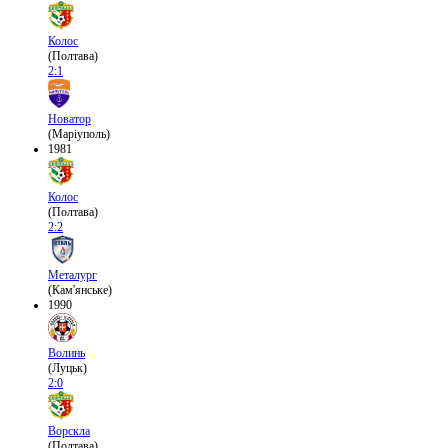
Колос
(Полтава)
2:1
Новатор
(Маріуполь)
1981
Колос
(Полтава)
2:2
Металург
(Кам'янське)
1990
Волинь
(Луцьк)
2:0
Ворскла
(Полтава)