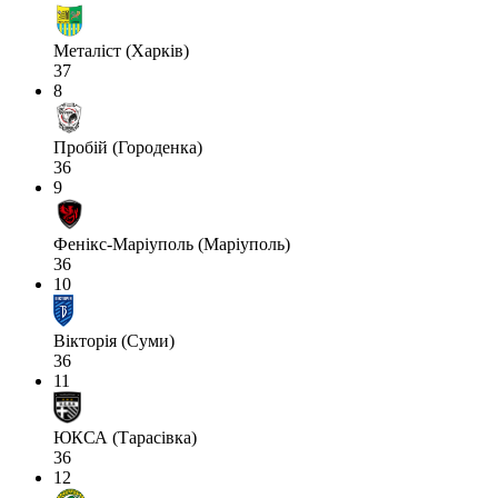
Металіст (Харків)
37
8
Пробій (Городенка)
36
9
Фенікс-Маріуполь (Маріуполь)
36
10
Вікторія (Суми)
36
11
ЮКСА (Тарасівка)
36
12