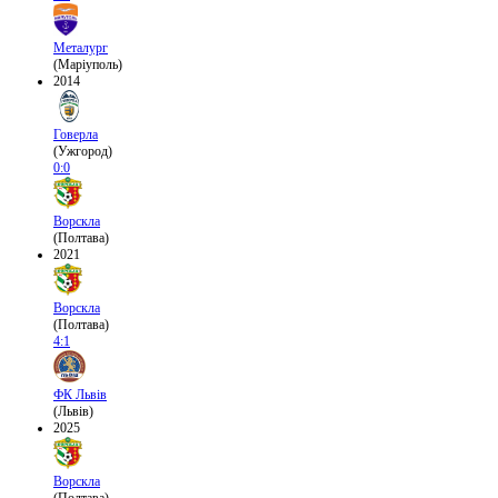
Металург
(Маріуполь)
2014
Говерла
(Ужгород)
0:0
Ворскла
(Полтава)
2021
Ворскла
(Полтава)
4:1
ФК Львів
(Львів)
2025
Ворскла