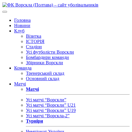
Головна
Новини
Клуб
Візитка
ІСТОРІЯ
Стадіон
Усі футболісти Ворскли
Бомбардири команди
Збірники Ворскли
Команда
Тренерський склад
Основний склад
Матчі
Матчі
Усі матчі “Ворскли”
Усі матчі “Ворскли” U21
Усі матчі “Ворскли” U19
Усі матчі “Ворскла-2”
Турніри
Чемпіонат України