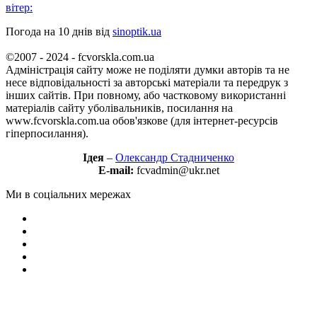
вітер:
Погода на 10 днів від
sinoptik.ua
©2007 - 2024 - fcvorskla.com.ua
Адміністрація сайту може не поділяти думки авторів та не
несе відповідальності за авторські матеріали та передрук з
інших сайтів. При повному, або частковому використанні
матеріалів сайту уболівальників, посилання на
www.fcvorskla.com.ua обов'язкове (для інтернет-ресурсів
гіперпосилання).
Ідея
–
Олександр Стадниченко
E-mail:
fcvadmin@ukr.net
Ми в соціальних мережах