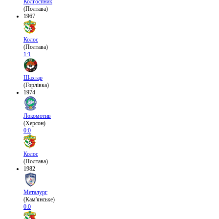
Колгоспник
(Полтава)
1967
Колос
(Полтава)
1:1
Шахтар
(Горлівка)
1974
Локомотив
(Херсон)
0:0
Колос
(Полтава)
1982
Металург
(Кам'янське)
0:0