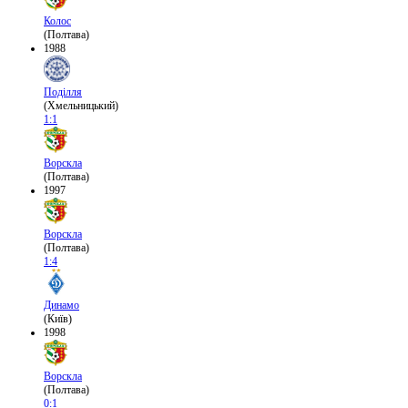
Колос
(Полтава)
1988
Поділля
(Хмельницький)
1:1
Ворскла
(Полтава)
1997
Ворскла
(Полтава)
1:4
Динамо
(Київ)
1998
Ворскла
(Полтава)
0:1