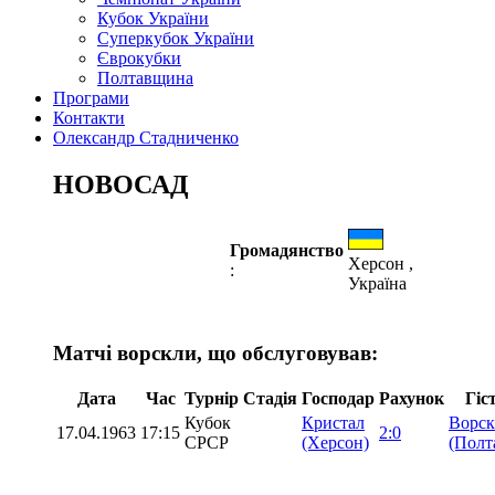
Кубок України
Суперкубок України
Єврокубки
Полтавщина
Програми
Контакти
Олександр Стадниченко
НОВОСАД
Громадянство
Херсон ,
:
Україна
Матчі ворскли, що обслуговував:
Дата
Час
Турнір
Стадія
Господар
Рахунок
Гіс
Кубок
Кристал
Ворск
17.04.1963
17:15
2:0
СРСР
(Херсон)
(Полт