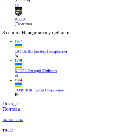
(Полтава)
3:0
ЮКСА
(Тарасівка)
8 серпня
Народилися у цей день
1967
САРТАНІЯ Кахабер Нодарійович
Зх
1979
ХРОЛЬ Геннадій Юрійович
Зх
1984
СОЛЯНИК Руслан Олексійович
Нп
Погода
Полтава
вологість:
тиск: