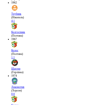
1962
Трубник
(Нікополь)
4:1
Колгоспник
(Полтава)
1967
Колос
(Полтава)
1:1
Шахтар
(Горлівка)
1974
Локомотив
(Херсон)
0:0