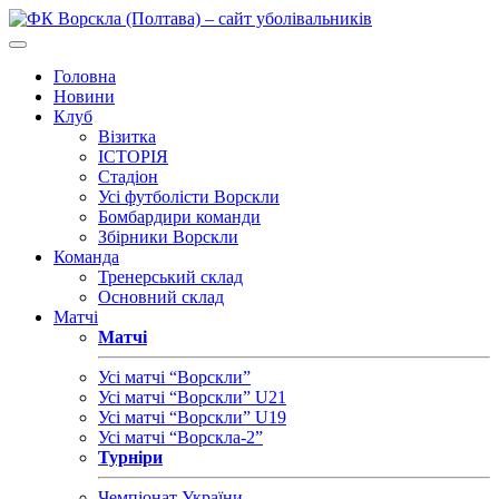
Головна
Новини
Клуб
Візитка
ІСТОРІЯ
Стадіон
Усі футболісти Ворскли
Бомбардири команди
Збірники Ворскли
Команда
Тренерський склад
Основний склад
Матчі
Матчі
Усі матчі “Ворскли”
Усі матчі “Ворскли” U21
Усі матчі “Ворскли” U19
Усі матчі “Ворскла-2”
Турніри
Чемпіонат України