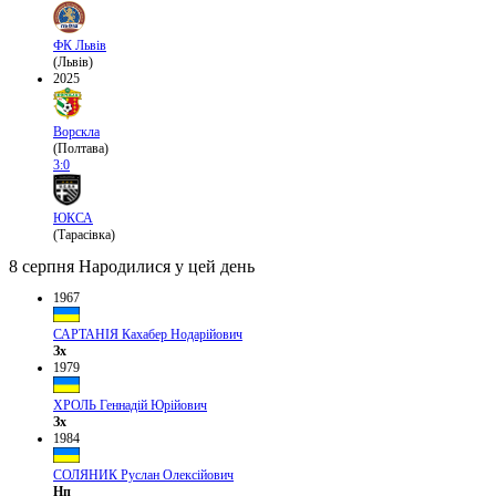
ФК Львів
(Львів)
2025
Ворскла
(Полтава)
3:0
ЮКСА
(Тарасівка)
8 серпня
Народилися у цей день
1967
САРТАНІЯ Кахабер Нодарійович
Зх
1979
ХРОЛЬ Геннадій Юрійович
Зх
1984
СОЛЯНИК Руслан Олексійович
Нп