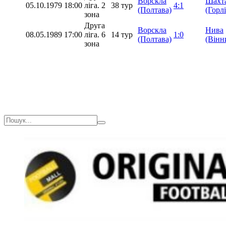
Ворскла
Шахт
05.10.1979
18:00
ліга. 2
38 тур
4:1
(Полтава)
(Горл
зона
Друга
Ворскла
Нива
08.05.1989
17:00
ліга. 6
14 тур
1:0
(Полтава)
(Вінн
зона