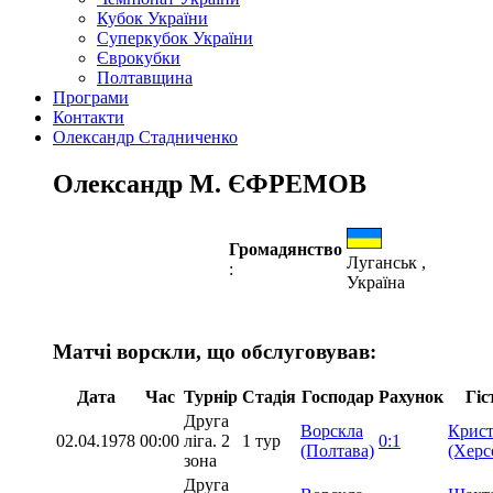
Кубок України
Суперкубок України
Єврокубки
Полтавщина
Програми
Контакти
Олександр Стадниченко
Олександр М. ЄФРЕМОВ
Громадянство
Луганськ ,
:
Україна
Матчі ворскли, що обслуговував:
Дата
Час
Турнір
Стадія
Господар
Рахунок
Гіс
Друга
Ворскла
Крист
02.04.1978
00:00
ліга. 2
1 тур
0:1
(Полтава)
(Херс
зона
Друга