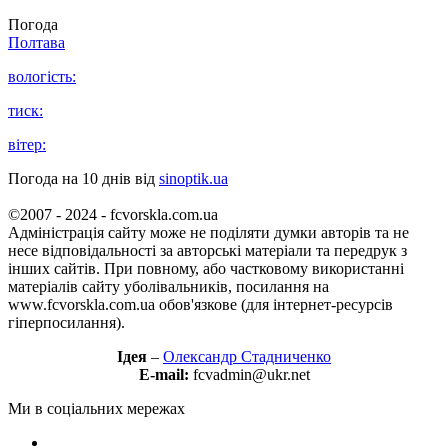
Погода
Полтава
вологість:
тиск:
вітер:
Погода на 10 днів від
sinoptik.ua
©2007 - 2024 - fcvorskla.com.ua
Адміністрація сайту може не поділяти думки авторів та не
несе відповідальності за авторські матеріали та передрук з
інших сайтів. При повному, або частковому використанні
матеріалів сайту уболівальників, посилання на
www.fcvorskla.com.ua обов'язкове (для інтернет-ресурсів
гіперпосилання).
Ідея
–
Олександр Стадниченко
E-mail:
fcvadmin@ukr.net
Ми в соціальних мережах