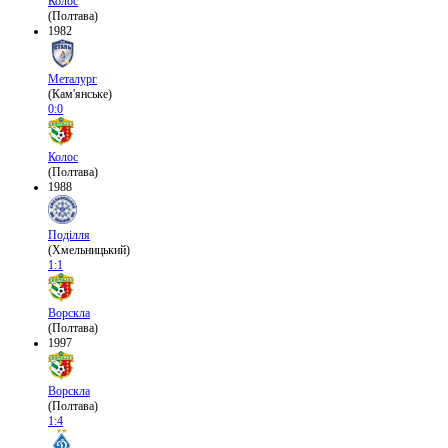
Колос
(Полтава)
1982
Металург
(Кам'янське)
0:0
Колос
(Полтава)
1988
Поділля
(Хмельницький)
1:1
Ворскла
(Полтава)
1997
Ворскла
(Полтава)
1:4