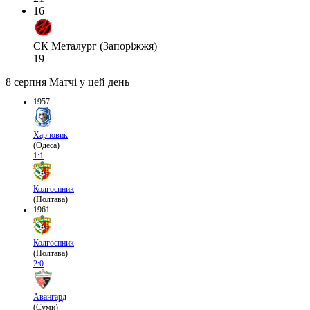
16
СК Металург (Запоріжжя)
19
8 серпня
Матчі у цей день
1957
Харчовик
(Одеса)
1:1
Колгоспник
(Полтава)
1961
Колгоспник
(Полтава)
2:0
Авангард
(Суми)