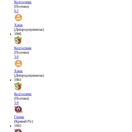
Колгоспник
(Полтава)
0:2
Хімік
(Дніпродзержинськ)
1960
Колгоспник
(Полтава)
3:0
Хімік
(Дніпродзержинськ)
1963
Колгоспник
(Полтава)
3:0
Гірник
(Кривий Ріг)
1965