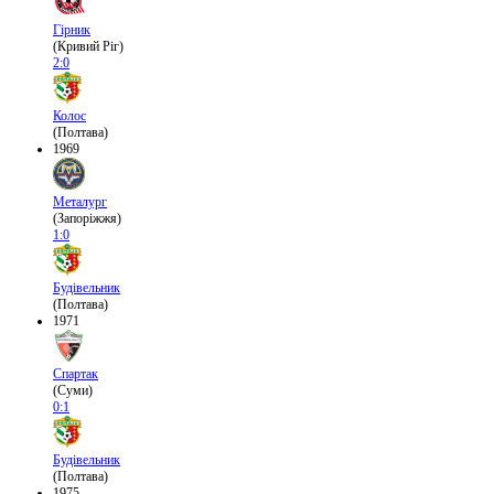
Гірник
(Кривий Ріг)
2:0
Колос
(Полтава)
1969
Металург
(Запоріжжя)
1:0
Будівельник
(Полтава)
1971
Спартак
(Суми)
0:1
Будівельник
(Полтава)
1975