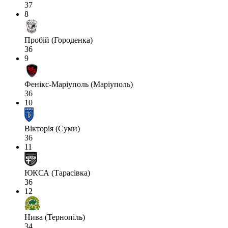
37
8
Пробій (Городенка)
36
9
Фенікс-Маріуполь (Маріуполь)
36
10
Вікторія (Суми)
36
11
ЮКСА (Тарасівка)
36
12
Нива (Тернопіль)
34