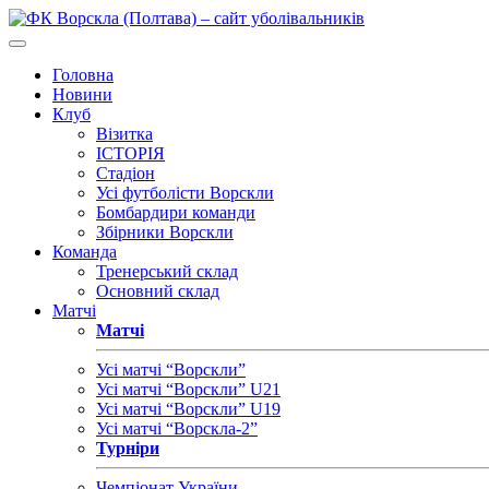
Головна
Новини
Клуб
Візитка
ІСТОРІЯ
Стадіон
Усі футболісти Ворскли
Бомбардири команди
Збірники Ворскли
Команда
Тренерський склад
Основний склад
Матчі
Матчі
Усі матчі “Ворскли”
Усі матчі “Ворскли” U21
Усі матчі “Ворскли” U19
Усі матчі “Ворскла-2”
Турніри
Чемпіонат України