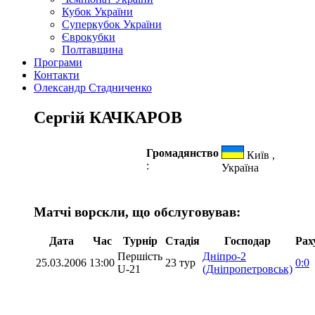
Кубок України
Суперкубок України
Єврокубки
Полтавщина
Програми
Контакти
Олександр Стадниченко
Сергій КАЧКАРОВ
Громадянство
Київ ,
:
Україна
Матчі ворскли, що обслуговував:
Дата
Час
Турнір
Стадія
Господар
Рах
Першість
Дніпро-2
25.03.2006
13:00
23 тур
0:0
U-21
(Дніпропетровськ)