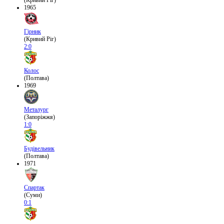
(Кривий Ріг)
1965
Гірник
(Кривий Ріг)
2:0
Колос
(Полтава)
1969
Металург
(Запоріжжя)
1:0
Будівельник
(Полтава)
1971
Спартак
(Суми)
0:1