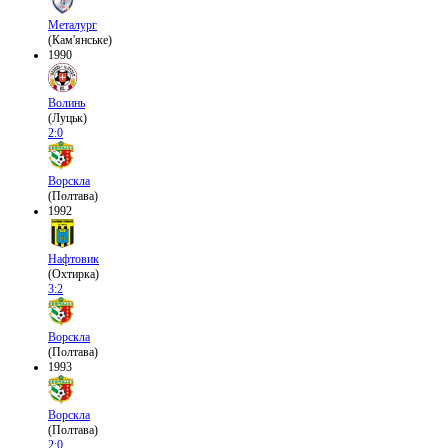
Металург
(Кам'янське)
1990
Волинь
(Луцьк)
2:0
Ворскла
(Полтава)
1992
Нафтовик
(Охтирка)
3:2
Ворскла
(Полтава)
1993
Ворскла
(Полтава)
2:0