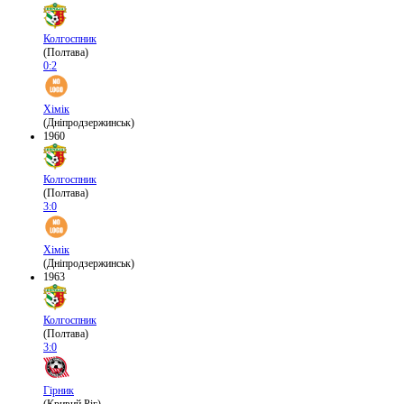
Колгоспник
(Полтава)
0:2
Хімік
(Дніпродзержинськ)
1960
Колгоспник
(Полтава)
3:0
Хімік
(Дніпродзержинськ)
1963
Колгоспник
(Полтава)
3:0
Гірник