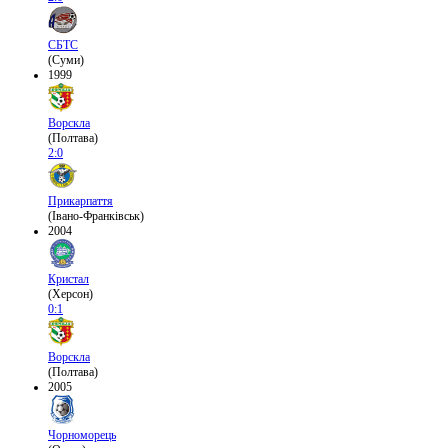
СБТС
(Суми)
1999
Ворскла
(Полтава)
2:0
Прикарпаття
(Івано-Франківськ)
2004
Кристал
(Херсон)
0:1
Ворскла
(Полтава)
2005
Чорноморець