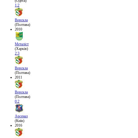
(Одеса)
1:2
Ворскла
(Полтава)
2010
Металіст
(Харків)
2:3
Ворскла
(Полтава)
2011
Ворскла
(Полтава)
0:2
Арсенал
(Київ)
2016