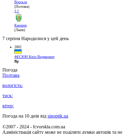
Ворскла
(Полтава)
1:1
Карпати
(Львів)
7 серпня
Народилися у цей день
2002
ФЕСЮН Кіріл Вадимович
Вр
Погода
Полтава
вологість:
тиск:
вітер:
Погода на 10 днів від
sinoptik.ua
©2007 - 2024 - fcvorskla.com.ua
Адміністрація сайту може не поділяти думки авторів та не