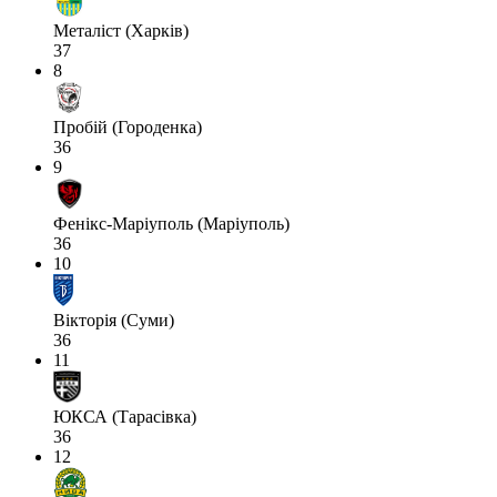
Металіст (Харків)
37
8
Пробій (Городенка)
36
9
Фенікс-Маріуполь (Маріуполь)
36
10
Вікторія (Суми)
36
11
ЮКСА (Тарасівка)
36
12