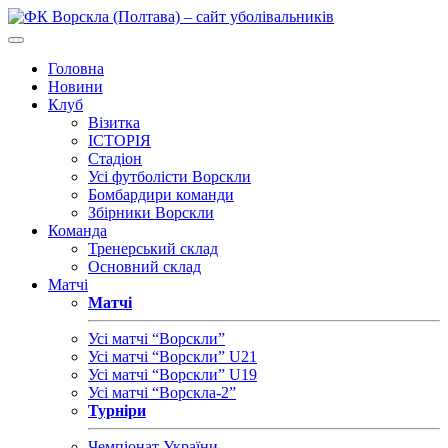
Головна
Новини
Клуб
Візитка
ІСТОРІЯ
Стадіон
Усі футболісти Ворскли
Бомбардири команди
Збірники Ворскли
Команда
Тренерський склад
Основний склад
Матчі
Матчі
Усі матчі “Ворскли”
Усі матчі “Ворскли” U21
Усі матчі “Ворскли” U19
Усі матчі “Ворскла-2”
Турніри
Чемпіонат України